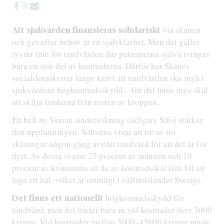
via skatten
Att sjukvården finansieras solidariskt
och ges efter behov är en självklarhet. Men det gäller
tyvärr inte för tandvården där patienterna själva tvingas
bära en stor del av kostnaderna. Därför har Skånes
socialdemokrater länge krävt att tandvården ska ingå i
sjukvårdens högkostnadsskydd – för det finns inga skäl
att skilja tänderna från resten av kroppen.
En helt ny Verian-undersökning (tidigare Sifo) stärker
den uppfattningen. Siffrorna visar att tre av tio
skåningar någon gång avstått tandvård för att det är för
dyrt. Av dessa svarar 27 procent av männen och 19
procent av kvinnorna att de av kostnadsskäl låtit bli att
laga ett hål, vilket är orimligt i välfärdslandet Sverige.
högkostnadsskydd för
Det finns ett nationellt
tandvård, men det träder bara in vid kostnader över 3000
kronor. Vid kostnader mellan 3000–15000 kronor måste