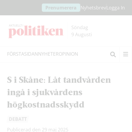
Hoppa
Hoppa
Prenumerera
Nyhetsbrev
Logga In
till
till
innehållet
headern
Söndag
9 Augusti
FÖRSTASIDAN
NYHETER
OPINION
Sök
S i Skåne: Låt tandvården
ingå i sjukvårdens
högkostnadsskydd
DEBATT
Publicerad den 29 maj 2025