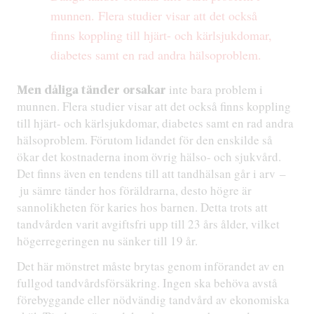
munnen. Flera studier visar att det också
finns koppling till hjärt- och kärlsjukdomar,
diabetes samt en rad andra hälsoproblem.
inte bara problem i
Men dåliga tänder orsakar
munnen. Flera studier visar att det också finns koppling
till hjärt- och kärlsjukdomar, diabetes samt en rad andra
hälsoproblem. Förutom lidandet för den enskilde så
ökar det kostnaderna inom övrig hälso- och sjukvård.
Det finns även en tendens till att tandhälsan går i arv –
ju sämre tänder hos föräldrarna, desto högre är
sannolikheten för karies hos barnen. Detta trots att
tandvården varit avgiftsfri upp till 23 års ålder, vilket
högerregeringen nu sänker till 19 år.
Det här mönstret måste brytas genom införandet av en
fullgod tandvårdsförsäkring. Ingen ska behöva avstå
förebyggande eller nödvändig tandvård av ekonomiska