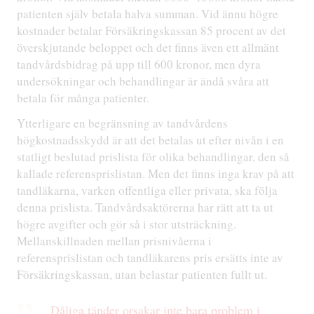
patienten själv betala halva summan. Vid ännu högre
kostnader betalar Försäkringskassan 85 procent av det
överskjutande beloppet och det finns även ett allmänt
tandvårdsbidrag på upp till 600 kronor, men dyra
undersökningar och behandlingar är ändå svåra att
betala för många patienter.
Ytterligare en begränsning av tandvårdens
högkostnadsskydd är att det betalas ut efter nivån i en
statligt beslutad prislista för olika behandlingar, den så
kallade referensprislistan. Men det finns inga krav på att
tandläkarna, varken offentliga eller privata, ska följa
denna prislista. Tandvårdsaktörerna har rätt att ta ut
högre avgifter och gör så i stor utsträckning.
Mellanskillnaden mellan prisnivåerna i
referensprislistan och tandläkarens pris ersätts inte av
Försäkringskassan, utan belastar patienten fullt ut.
Dåliga tänder orsakar inte bara problem i