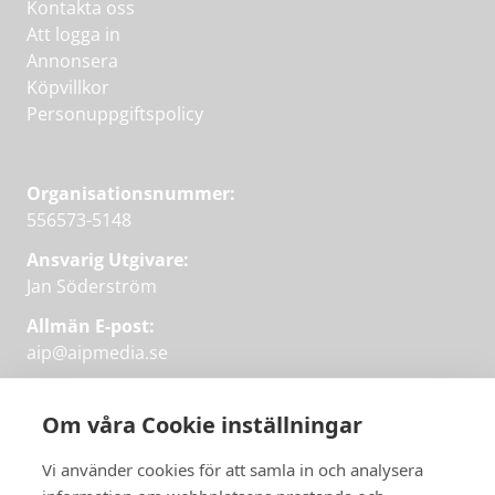
Kontakta oss
Att logga in
Annonsera
Köpvillkor
Personuppgiftspolicy
Organisationsnummer:
556573-5148
Ansvarig Utgivare:
Jan Söderström
Allmän E-post:
aip@aipmedia.se
Kundtjänst:
aip@flowyinfo.se
eller 08-1210 60 40.
Om våra Cookie inställningar
Instagram
LinkedIn
Twitter
Facebook
Vi använder cookies för att samla in och analysera