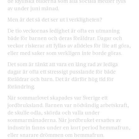
de idylliska bilderna som alla sociala medier fylls
av under juni månad.
Men är det så det ser ut i verkligheten?
De tio veckornas ledighet är ofta en utmaning
både för barnen och deras föräldrar. Dagar och
veckor riskerar att fyllas av alldeles för lite att göra,
eller med saker som verkligen inte borde göras.
Det som är tänkt att vara en lång rad av lediga
dagar är ofta ett stressigt pusslande för både
föräldrar och barn. Det är därför hög tid för
förändring.
När sommarlovet skapades var Sverige ett
jordbruksland. Barnen var nödvändig arbetskraft,
de skulle odla, skörda och valla under
sommarmånaderna. När jordbruket ersattes av
industrin fanns under en kort period hemmafrun,
eller snarare drömmen om hemmafrun.