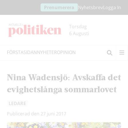
Hoppa
Hoppa
Prenumerera
Nyhetsbrev
Logga In
till
till
innehållet
headern
Torsdag
6 Augusti
FÖRSTASIDAN
NYHETER
OPINION
Sök
Nina Wadensjö: Avskaffa det
evighetslånga sommarlovet
LEDARE
Publicerad den 27 juni 2017