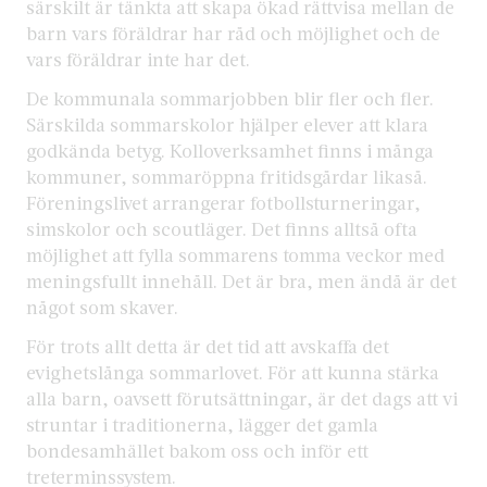
särskilt är tänkta att skapa ökad rättvisa mellan de
barn vars föräldrar har råd och möjlighet och de
vars föräldrar inte har det.
De kommunala sommarjobben blir fler och fler.
Särskilda sommarskolor hjälper elever att klara
godkända betyg. Kolloverksamhet finns i många
kommuner, sommaröppna fritidsgårdar likaså.
Föreningslivet arrangerar fotbollsturneringar,
simskolor och scoutläger. Det finns alltså ofta
möjlighet att fylla sommarens tomma veckor med
meningsfullt innehåll. Det är bra, men ändå är det
något som skaver.
För trots allt detta är det tid att avskaffa det
evighetslånga sommarlovet. För att kunna stärka
alla barn, oavsett förutsättningar, är det dags att vi
struntar i traditionerna, lägger det gamla
bondesamhället bakom oss och inför ett
treterminssystem.