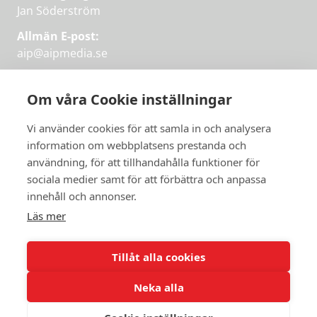
Jan Söderström
Allmän E-post:
aip@aipmedia.se
Kundtjänst:
aip@flowyinfo.se
eller 08-1210 60 40.
Om våra Cookie inställningar
Instagram
LinkedIn
Twitter
Facebook
Vi använder cookies för att samla in och analysera
information om webbplatsens prestanda och
användning, för att tillhandahålla funktioner för
sociala medier samt för att förbättra och anpassa
Få veckans bästa
innehåll och annonser.
artiklar på mejlen
Läs mer
Prova på,
PRENUMERERA
första månaden
Tillåt alla cookies
gratis.
Neka alla
PRENUMERERA