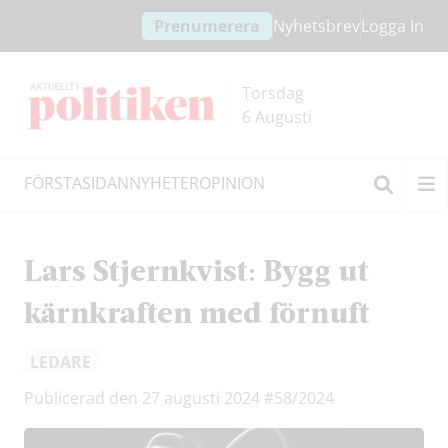
Hoppa
Hoppa
Prenumerera
Nyhetsbrev
Logga In
till
till
innehållet
headern
Torsdag
6 Augusti
FÖRSTASIDAN
NYHETER
OPINION
Sök
Lars Stjernkvist: Bygg ut
kärnkraften med förnuft
LEDARE
Publicerad den 27 augusti 2024
#58/2024