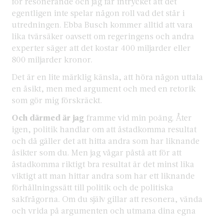
för resonerande och jag får intrycket att det
egentligen inte spelar någon roll vad det står i
utredningen. Ebba Busch kommer alltid att vara
lika tvärsäker oavsett om regeringens och andra
experter säger att det kostar 400 miljarder eller
800 miljarder kronor.
Det är en lite märklig känsla, att höra någon uttala
en åsikt, men med argument och med en retorik
som gör mig förskräckt.
Och därmed är jag
framme vid min poäng. Åter
igen, politik handlar om att åstadkomma resultat
och då gäller det att hitta andra som har liknande
åsikter som du. Men jag vågar påstå att för att
åstadkomma riktigt bra resultat är det minst lika
viktigt att man hittar andra som har ett liknande
förhållningssätt till politik och de politiska
sakfrågorna. Om du själv gillar att resonera, vända
och vrida på argumenten och utmana dina egna