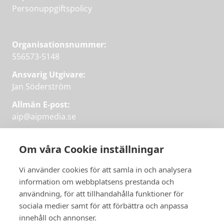
Personuppgiftspolicy
Organisationsnummer:
556573-5148
Ansvarig Utgivare:
Jan Söderström
Allmän E-post:
aip@aipmedia.se
Kundtjänst:
aip@flowyinfo.se
eller 08-1210 60 40.
Om våra Cookie inställningar
Instagram
LinkedIn
Twitter
Facebook
Vi använder cookies för att samla in och analysera
information om webbplatsens prestanda och
användning, för att tillhandahålla funktioner för
sociala medier samt för att förbättra och anpassa
Få veckans bästa
innehåll och annonser.
artiklar på mejlen