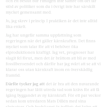
och ett beslut blir rimligen inte sämre om det får
stöd av politiker som du i övrigt inte har särskilt
mycket gemensamt med.
Jo, jag skrev i princip. I praktiken är det inte alltid
lika enkelt.
Jag har ungefär samma uppfattning som
regeringen när det gäller kärnkraften. Det finns
mycket som talar för att vi behöver öka
elproduktionen kraftigt. Jag vet, prognoser har
slagit fel förut, men det är bråttom att bli av med
fossilberoendet och därför har jag svårt att se att vi
klarar oss utan kärnkraft inom en överskådlig
framtid.
Därför tycker jag att
det är bra att den nuvarande
regeringen har låtit utreda vad som krävs för att få
igång byggandet av ny kärnkraft. För ett par veckor
sedan kom utredaren Mats Dillén med sina
slutsatser. Och budskapet är tydligt; det krävs ett