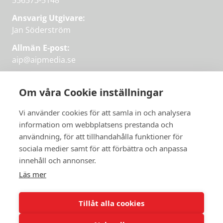
556573-5148
Ansvarig Utgivare:
Jan Söderström
Allmän E-post:
aip@aipmedia.se
Kundtjänst:
aip@flowyinfo.se
eller 08-1210 60 40.
Om våra Cookie inställningar
Instagram
LinkedIn
Twitter
Facebook
Vi använder cookies för att samla in och analysera
information om webbplatsens prestanda och
användning, för att tillhandahålla funktioner för
Få veckans bästa
sociala medier samt för att förbättra och anpassa
Få veckans bästa
innehåll och annonser.
artiklar i mejlen
artiklar på mejlen
Läs mer
Chefredaktör Jan Söderström tipsar
PRENUMERERA
varje vecka om våra mest intressanta
Tillåt alla cookies
artiklar.