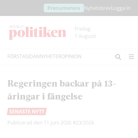
Hoppa
Hoppa
Prenumerera
Nyhetsbrev
Logga In
till
till
innehållet
headern
Fredag
7 Augusti
FÖRSTASIDAN
NYHETER
OPINION
Sök
Regeringen backar på 13-
åringar i fängelse
SENASTE NYTT
Publicerad den 11 juni 2026
#23/2026