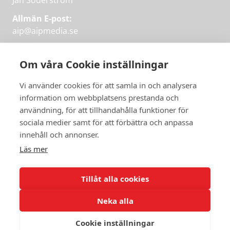
Jan Söderström
Allmän E-post:
aip@aipmedia.se
Kundtjänst:
aip@flowyinfo.se
eller 08-1210 60 40.
Om våra Cookie inställningar
Instagram
LinkedIn
Twitter
Facebook
Vi använder cookies för att samla in och analysera
information om webbplatsens prestanda och
användning, för att tillhandahålla funktioner för
Få veckans bästa
sociala medier samt för att förbättra och anpassa
Få veckans bästa
innehåll och annonser.
artiklar i mejlen
artiklar på mejlen
Läs mer
Chefredaktör Jan Söderström tipsar
PRENUMERERA
varje vecka om våra mest intressanta
Tillåt alla cookies
artiklar.
Neka alla
JAG VILL HA NYHETSBREV
Cookie inställningar
© 2026 Aktuellt i Politiken.