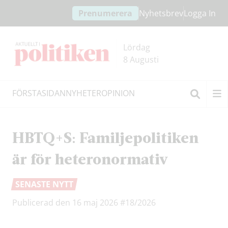
Hoppa
Hoppa
Prenumerera
Nyhetsbrev
Logga In
till
till
innehållet
headern
Lördag
8 Augusti
FÖRSTASIDAN
NYHETER
OPINION
Sök
HBTQ+S: Familjepolitiken
är för heteronormativ
SENASTE NYTT
Publicerad den 16 maj 2026
#18/2026