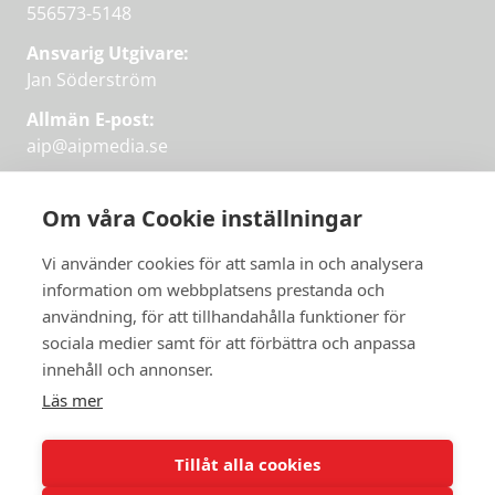
556573-5148
Ansvarig Utgivare:
Jan Söderström
Allmän E-post:
aip@aipmedia.se
Kundtjänst:
aip@flowyinfo.se
eller 08-1210 60 40.
Om våra Cookie inställningar
Instagram
LinkedIn
Twitter
Facebook
Vi använder cookies för att samla in och analysera
information om webbplatsens prestanda och
användning, för att tillhandahålla funktioner för
Få veckans bästa
sociala medier samt för att förbättra och anpassa
Få veckans bästa
innehåll och annonser.
artiklar i mejlen
artiklar på mejlen
Läs mer
Chefredaktör Jan Söderström tipsar
PRENUMERERA
varje vecka om våra mest intressanta
Tillåt alla cookies
artiklar.