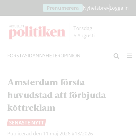
Hoppa
Hoppa
Prenumerera
Nyhetsbrev
Logga In
till
till
innehållet
headern
Torsdag
6 Augusti
FÖRSTASIDAN
NYHETER
OPINION
Sök
Amsterdam första
huvudstad att förbjuda
köttreklam
SENASTE NYTT
Publicerad den 11 maj 2026
#18/2026