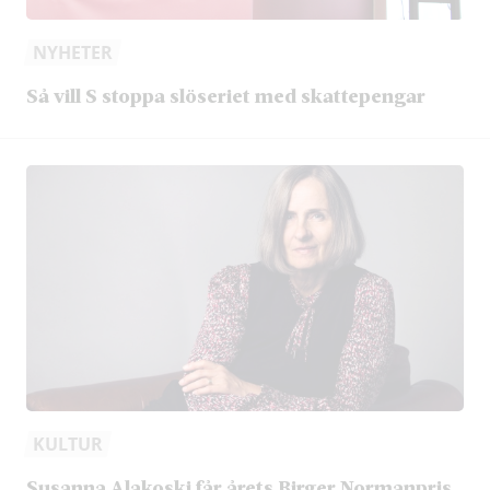
NYHETER
Så vill S stoppa slöseriet med skattepengar
KULTUR
Susanna Alakoski får årets Birger Normanpris