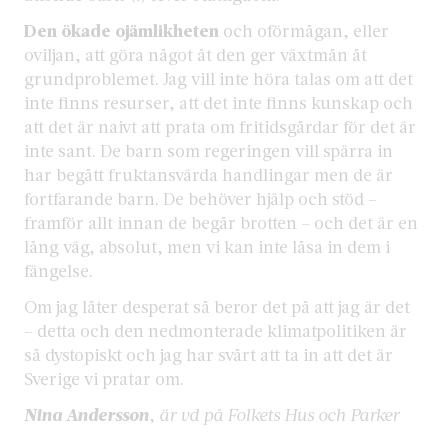
Den ökade ojämlikheten
och oförmågan, eller
oviljan, att göra något åt den ger växtmån åt
grundproblemet. Jag vill inte höra talas om att det
inte finns resurser, att det inte finns kunskap och
att det är naivt att prata om fritidsgårdar för det är
inte sant. De barn som regeringen vill spärra in
har begått fruktansvärda handlingar men de är
fortfarande barn. De behöver hjälp och stöd –
framför allt innan de begår brotten – och det är en
lång väg, absolut, men vi kan inte låsa in dem i
fängelse.
Om jag låter desperat så beror det på att jag är det
– detta och den nedmonterade klimatpolitiken är
så dystopiskt och jag har svårt att ta in att det är
Sverige vi pratar om.
Nina Andersson
,
är vd på Folkets Hus och Parker