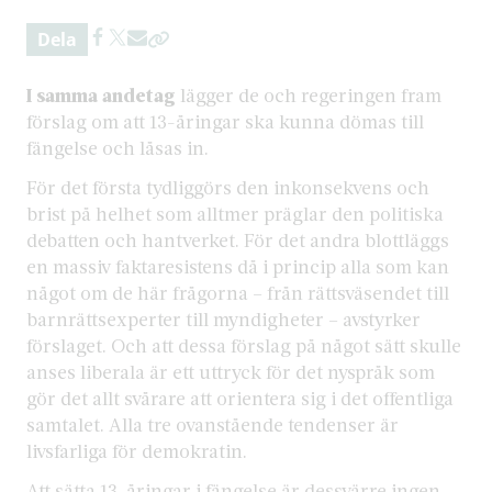
Dela
I samma andetag
lägger de och regeringen fram
förslag om att 13-åringar ska kunna dömas till
fängelse och låsas in.
För det första
tydliggörs den inkonsekvens och
brist på helhet som alltmer präglar den politiska
debatten och hantverket. För det andra blottläggs
en massiv faktaresistens då i princip alla som kan
något om de här frågorna – från rättsväsendet till
barnrättsexperter till myndigheter – avstyrker
förslaget. Och att dessa förslag på något sätt skulle
anses liberala är ett uttryck för det nyspråk som
gör det allt svårare att orientera sig i det offentliga
samtalet. Alla tre ovanstående tendenser är
livsfarliga för demokratin.
Att sätta 13-åringar i fängelse är dessvärre ingen