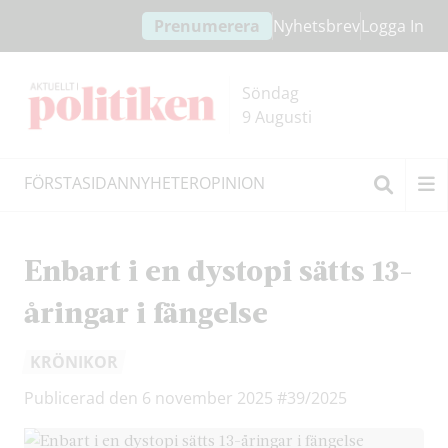
Hoppa
Hoppa
Prenumerera
Nyhetsbrev
Logga In
till
till
innehållet
headern
Söndag
9 Augusti
FÖRSTASIDAN
NYHETER
OPINION
Sök
Enbart i en dystopi sätts 13-
åringar i fängelse
KRÖNIKOR
Publicerad den 6 november 2025
#39/2025