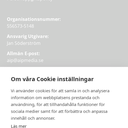
Organisationsnummer:
556573-5148
Ansvarig Utgivare:
Jan Söderström
Allmän E-post:
aip@aipmedia.se
Kundtjänst:
aip@flowyinfo.se
eller 08-1210 60 40.
Om våra Cookie inställningar
Instagram
LinkedIn
Twitter
Facebook
Vi använder cookies för att samla in och analysera
information om webbplatsens prestanda och
användning, för att tillhandahålla funktioner för
sociala medier samt för att förbättra och anpassa
Få veckans bästa
innehåll och annonser.
artiklar på mejlen
Läs mer