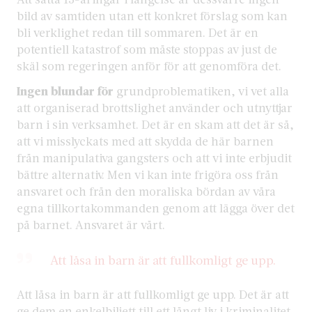
bild av samtiden utan ett konkret förslag som kan
bli verklighet redan till sommaren. Det är en
potentiell katastrof som måste stoppas av just de
skäl som regeringen anför för att genomföra det.
Ingen blundar för
grundproblematiken, vi vet alla
att organiserad brottslighet använder och utnyttjar
barn i sin verksamhet. Det är en skam att det är så,
att vi misslyckats med att skydda de här barnen
från manipulativa gangsters och att vi inte erbjudit
bättre alternativ. Men vi kan inte frigöra oss från
ansvaret och från den moraliska bördan av våra
egna tillkortakommanden genom att lägga över det
på barnet. Ansvaret är vårt.
Att låsa in barn är att fullkomligt ge upp.
Att låsa in
barn är att fullkomligt ge upp. Det är att
ge dem en enkelbiljett till ett långt liv i kriminalitet