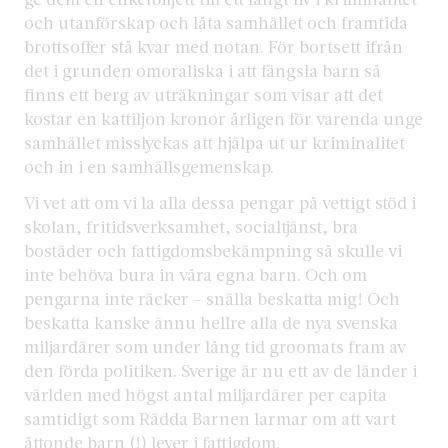
och utanförskap och låta samhället och framtida
brottsoffer stå kvar med notan. För bortsett ifrån
det i grunden omoraliska i att fängsla barn så
finns ett berg av uträkningar som visar att det
kostar en kattiljon kronor årligen för varenda unge
samhället misslyckas att hjälpa ut ur kriminalitet
och in i en samhällsgemenskap.
Vi vet att om vi la alla dessa pengar på vettigt stöd i
skolan, fritidsverksamhet, socialtjänst, bra
bostäder och fattigdomsbekämpning så skulle vi
inte behöva bura in våra egna barn. Och om
pengarna inte räcker – snälla beskatta mig! Och
beskatta kanske ännu hellre alla de nya svenska
miljardärer som under lång tid groomats fram av
den förda politiken. Sverige är nu ett av de länder i
världen med högst antal miljardärer per capita
samtidigt som Rädda Barnen larmar om att vart
åttonde barn (!) lever i fattigdom.