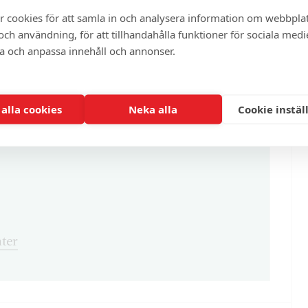
artikel?
r cookies för att samla in och analysera information om webbpla
ch användning, för att tillhandahålla funktioner för sociala medi
ra och anpassa innehåll och annonser.
enna och cirka 100 andra exklusiva och
 alla cookies
Neka alla
Cookie instäl
ter