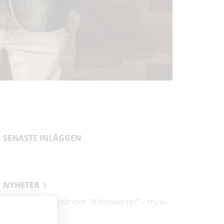
SENASTE INLÄGGEN
NYHETER
En tredjedel använder ”fritidskortet” – nu vill regeringen utveckla det