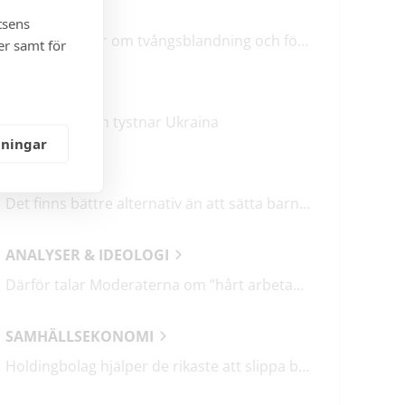
LEDARE
tsens
M & SD hycklar om tvångsblandning och förvärrar segregationen
er samt för
KRÖNIKOR
Mitt i frukosten tystnar Ukraina
lningar
DEBATT
Det finns bättre alternativ än att sätta barn i fängelse
ANALYSER & IDEOLOGI
Därför talar Moderaterna om ”hårt arbetande människor”
SAMHÄLLSEKONOMI
Holdingbolag hjälper de rikaste att slippa betala miljarder i skatt