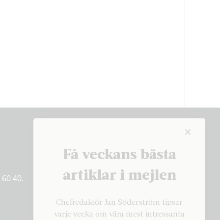
Få veckans bästa
Få veckans bästa
artiklar på mejlen
artiklar i mejlen
 60 40.
PRENUMERERA
Chefredaktör Jan Söderström tipsar
varje vecka om våra mest intressanta