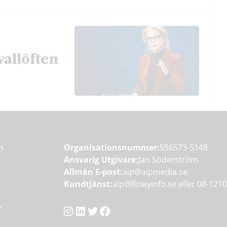
vallöften
en
Organisationsnummer:
556573-5148
Ansvarig Utgivare:
Jan Söderström
Allmän E-post:
aip@aipmedia.se
Kundtjänst:
aip@flowyinfo.se
eller 08-1210
Instagram
LinkedIn
Twitter
Facebook
y