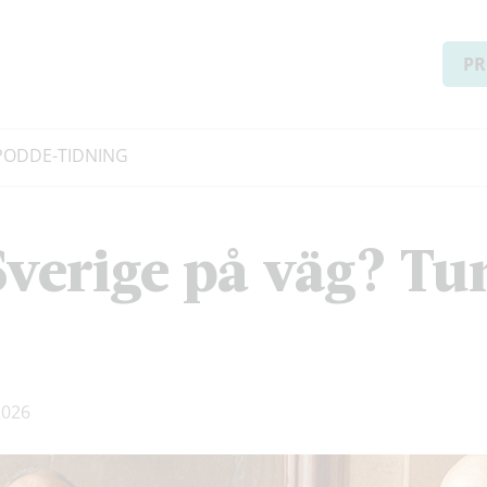
PR
PODD
E-TIDNING
Sverige på väg? Tu
2026