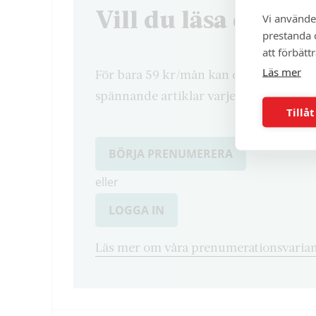
Vill du läsa denna 
Vi använde
prestanda o
att förbätt
Läs mer
För bara 59 kr/mån kan du läsa både d
spännande artiklar varje månad.
Tillåt
BÖRJA PRENUMERERA
eller
LOGGA IN
Läs mer om våra prenumerationsvarian