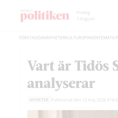
Hoppa
Hoppa
till
till
Fredag
innehållet
headern
7 Augusti
FÖRSTASIDAN
NYHETER
KULTUR
OPINION
TEMA
TV/
Sök
Vart är Tidös 
analyserar
NYHETER
Publicerad den 12 maj 2026
#18/