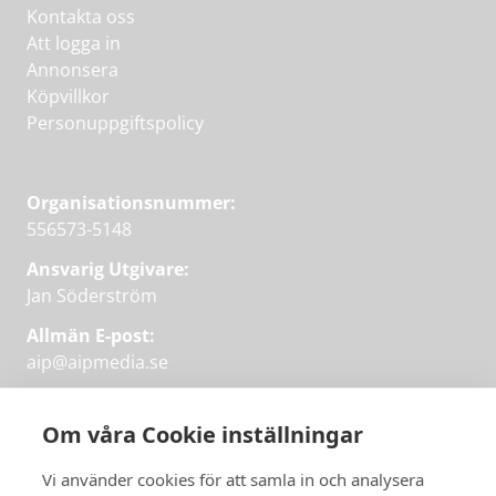
Kontakta oss
Att logga in
Annonsera
Köpvillkor
Personuppgiftspolicy
Organisationsnummer:
556573-5148
Ansvarig Utgivare:
Jan Söderström
Allmän E-post:
aip@aipmedia.se
Kundtjänst:
aip@flowyinfo.se
eller 08-1210 60 40.
Om våra Cookie inställningar
Instagram
LinkedIn
Twitter
Facebook
Vi använder cookies för att samla in och analysera