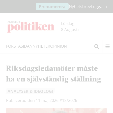
Hoppa
Hoppa
Prenumerera
Nyhetsbrev
Logga In
till
till
innehållet
headern
Lördag
8 Augusti
FÖRSTASIDAN
NYHETER
OPINION
Sök
Riksdagsledamöter måste
ha en självständig ställning
ANALYSER & IDEOLOGI
Publicerad den 11 maj 2026
#18/2026