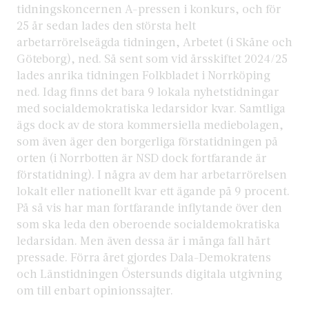
tidningskoncernen A-pressen i konkurs, och för
25 år sedan lades den största helt
arbetarrörelseägda tidningen, Arbetet (i Skåne och
Göteborg), ned. Så sent som vid årsskiftet 2024/25
lades anrika tidningen Folkbladet i Norrköping
ned. Idag finns det bara 9 lokala nyhetstidningar
med socialdemokratiska ledarsidor kvar. Samtliga
ägs dock av de stora kommersiella mediebolagen,
som även äger den borgerliga förstatidningen på
orten (i Norrbotten är NSD dock fortfarande är
förstatidning). I några av dem har arbetarrörelsen
lokalt eller nationellt kvar ett ägande på 9 procent.
På så vis har man fortfarande inflytande över den
som ska leda den oberoende socialdemokratiska
ledarsidan. Men även dessa är i många fall hårt
pressade. Förra året gjordes Dala-Demokratens
och Länstidningen Östersunds digitala utgivning
om till enbart opinionssajter.