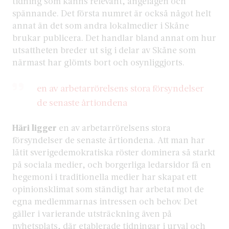
tidning som känns relevant, angelägen och
spännande. Det första numret är också något helt
annat än det som andra lokalmedier i Skåne
brukar publicera. Det handlar bland annat om hur
utsattheten breder ut sig i delar av Skåne som
närmast har glömts bort och osynliggjorts.
en av arbetarrörelsens stora försyndelser
de senaste årtiondena
Häri ligger
en av arbetarrörelsens stora
försyndelser de senaste årtiondena. Att man har
låtit sverigedemokratiska röster dominera så starkt
på sociala medier, och borgerliga ledarsidor få en
hegemoni i traditionella medier har skapat ett
opinionsklimat som ständigt har arbetat mot de
egna medlemmarnas intressen och behov. Det
gäller i varierande utsträckning även på
nyhetsplats, där etablerade tidningar i urval och