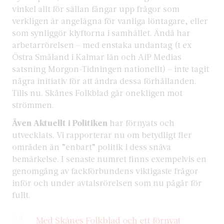
vinkel allt för sällan fångar upp frågor som
verkligen är angelägna för vanliga löntagare, eller
som synliggör klyftorna i samhället. Ändå har
arbetarrörelsen – med enstaka undantag (t ex
Östra Småland i Kalmar län och AiP Medias
satsning Morgon-Tidningen nationellt) – inte tagit
några initiativ för att ändra dessa förhållanden.
Tills nu. Skånes Folkblad går onekligen mot
strömmen.
Även Aktuellt i Politiken
har förnyats och
utvecklats. Vi rapporterar nu om betydligt fler
områden än ”enbart” politik i dess snäva
bemärkelse. I senaste numret finns exempelvis en
genomgång av fackförbundens viktigaste frågor
inför och under avtalsrörelsen som nu pågår för
fullt.
Med Skånes Folkblad och ett förnyat