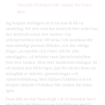
Aktuellt i Politiken blir tanken lite friare
igen
Jag hoppas verkligen att vi nu kan få till en
vändning. För den som har kontroll över ordet har
stor kontroll också över tanken. Om
arbetarrörelsen inte vill verka i ett landskap där
man ständigt pressas tillbaka, och där viktiga
frågor, perspektiv och röster allt för ofta
osynliggörs, så behöver man återta kontrollen.
Inte över tanken. Men över medieutvecklingen. Så
att tanken kan bli fri igen, just för att det finns en
mångfald av nyheter, granskningar och
opinionsbildning. Med Skånes Folkblad och ett
förnyat Aktuellt i Politiken blir tanken lite friare
igen.
Fram tills nu har bara drygt 1 av 10 svenskar levt i
ett län där det finns ens en lokaltidning med S-