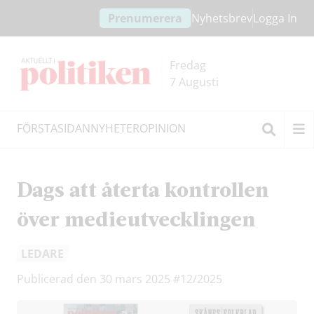
Hoppa
Hoppa
Prenumerera
Nyhetsbrev
Logga In
till
till
innehållet
headern
Fredag
7 Augusti
FÖRSTASIDAN
NYHETER
OPINION
Sök
Dags att återta kontrollen
över medieutvecklingen
LEDARE
Publicerad den 30 mars 2025
#12/2025