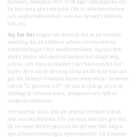
Bonnier, Stampen eller NTM äger tidningarna där.
De har bara gjort sitt jobb. Det är arbetarrörelsen
och andra folkrörelser som har brustit i initiativ.
Tills nu.
Jag har fått
frågor om detta är del av en bredare
satsning för att etablera arbetarrörelsedrivna
lokaltidningar i fler medieområden. Jag ska inte
sticka under stol med att tanken har slagit mig
också, och vissa kontakter i det hänseendet har
tagits. Men nu är det nog klokt att först se hur det
går för Skånes Folkblad innan man börjar drömma
om ett ”A-pressen 2.0”. Att starta och ge ut en ny
tidning är extremt svårt, komplext och fyllt av
osäkerhetsfaktorer.
Det innebär dock inte att arbetarrörelsen lokalt
inte ens ska försöka. För om man inte ens gör det,
då vet man till 100 procent att det inte blir några
nya arbetarrörelseägda nyhetsmedier. Då kommer