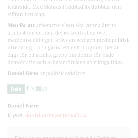
ledarsida. Med Skånes Folkblad fördubblas den
siffran i ett slag.
Men för att
arbetarrörelsen ska kunna återta
åtminstone en liten del av kontrollen över
medieutvecklingen krävs en gedigen mediepolitisk
utredning – och gärna ett nytt program. Det är
dags för ett samlat grepp om denna för både
demokratin och arbetarrörelsen så viktiga fråga.
Daniel Färm
är politisk redaktör
Dela
Daniel Färm
E-post:
daniel.farm@aipmedia.se
Detta är en opinionstext i Aktuellt i Politiken.