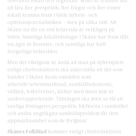
relevanta lokalt och regionalt. Syftet är framför allt
att låta fler perspektiv, fler frågor och fler röster
lokalt komma fram i både nyhets- och
opinionsjournalistiken – men på olika sätt. Att
Skåne nu får en röd ledarsida är verkligen på
tiden. Samtliga lokaltidningar i Skåne har fram tills
nu ägts av Bonnier, och samtliga har haft
borgerliga ledarsidor.
Men det viktigaste är ändå att man på nyhetsplats
enligt chefredaktören ska säkerställa att det som
händer i Skåne inom områden som
arbetsliv/arbetsmarknad, samhällsekonomi,
välfärd, folkrörelser, kultur med mera inte är
underrapporterade. Tidningen ska även se till att
vanliga löntagares perspektiv, klyftorna i samhället
och andra angelägna samhällsproblem får den
uppmärksamhet som de förtjänar.
Skånes Folkblad
kommer enligt chefredaktören