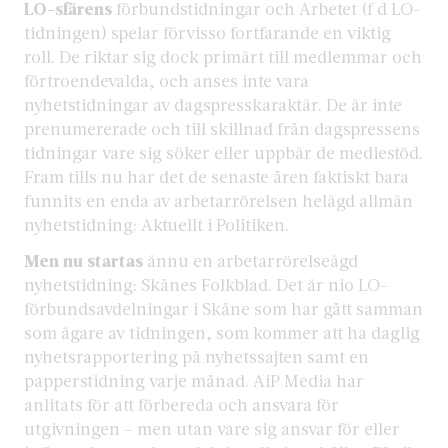
LO-sfärens
förbundstidningar och Arbetet (f d LO-
tidningen) spelar förvisso fortfarande en viktig
roll. De riktar sig dock primärt till medlemmar och
förtroendevalda, och anses inte vara
nyhetstidningar av dagspresskaraktär. De är inte
prenumererade och till skillnad från dagspressens
tidningar vare sig söker eller uppbär de mediestöd.
Fram tills nu har det de senaste åren faktiskt bara
funnits en enda av arbetarrörelsen helägd allmän
nyhetstidning: Aktuellt i Politiken.
Men nu startas
ännu en arbetarrörelseägd
nyhetstidning: Skånes Folkblad. Det är nio LO-
förbundsavdelningar i Skåne som har gått samman
som ägare av tidningen, som kommer att ha daglig
nyhetsrapportering på nyhetssajten samt en
papperstidning varje månad. AiP Media har
anlitats för att förbereda och ansvara för
utgivningen – men utan vare sig ansvar för eller