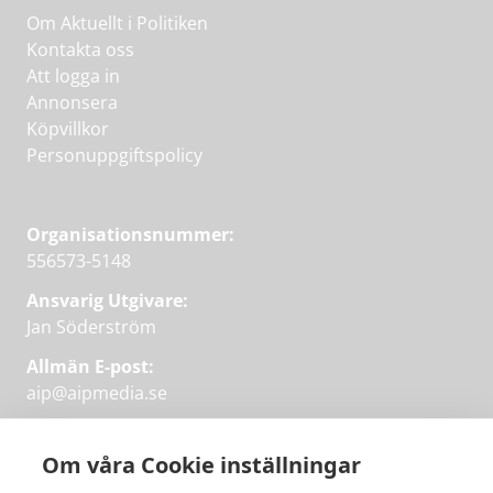
Om Aktuellt i Politiken
Kontakta oss
Att logga in
Annonsera
Köpvillkor
Personuppgiftspolicy
Organisationsnummer:
556573-5148
Ansvarig Utgivare:
Jan Söderström
Allmän E-post:
aip@aipmedia.se
Kundtjänst:
aip@flowyinfo.se
eller 08-1210 60 40.
Om våra Cookie inställningar