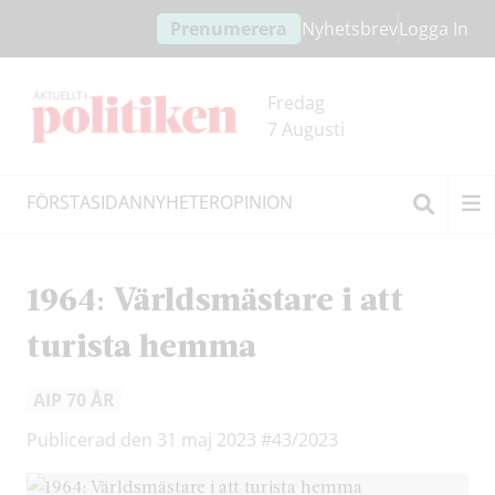
Hoppa
Hoppa
Prenumerera
Nyhetsbrev
Logga In
till
till
innehållet
headern
Fredag
7 Augusti
FÖRSTASIDAN
NYHETER
OPINION
Sök
1964: Världsmästare i att
turista hemma
AIP 70 ÅR
Publicerad den 31 maj 2023
#43/2023