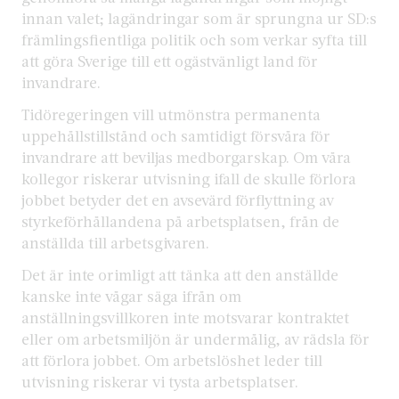
innan valet; lagändringar som är sprungna ur SD:s
främlingsfientliga politik och som verkar syfta till
att göra Sverige till ett ogästvänligt land för
invandrare.
Tidöregeringen vill utmönstra permanenta
uppehållstillstånd och samtidigt försvåra för
invandrare att beviljas medborgarskap. Om våra
kollegor riskerar utvisning ifall de skulle förlora
jobbet betyder det en avsevärd förflyttning av
styrkeförhållandena på arbetsplatsen, från de
anställda till arbetsgivaren.
Det är inte orimligt att tänka att den anställde
kanske inte vågar säga ifrån om
anställningsvillkoren inte motsvarar kontraktet
eller om arbetsmiljön är undermålig, av rädsla för
att förlora jobbet. Om arbetslöshet leder till
utvisning riskerar vi tysta arbetsplatser.