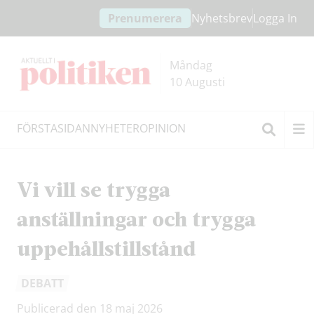
Hoppa
Hoppa
Prenumerera
Nyhetsbrev
Logga In
till
till
innehållet
headern
Måndag
10 Augusti
FÖRSTASIDAN
NYHETER
OPINION
Sök
Vi vill se trygga
anställningar och trygga
uppehållstillstånd
DEBATT
Publicerad den 18 maj 2026