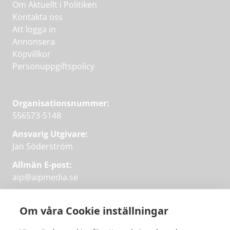
Om Aktuellt i Politiken
Kontakta oss
Att logga in
Annonsera
Köpvillkor
Personuppgiftspolicy
Organisationsnummer:
556573-5148
Ansvarig Utgivare:
Jan Söderström
Allmän E-post:
aip@aipmedia.se
Kundtjänst:
aip@flowyinfo.se
eller 08-1210 60 40.
Om våra Cookie inställningar