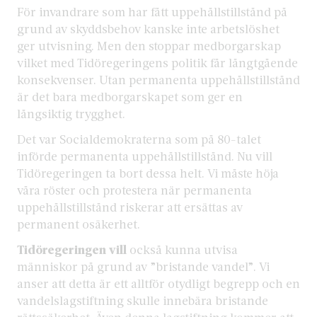
För invandrare som har fått uppehållstillstånd på
grund av skyddsbehov kanske inte arbetslöshet
ger utvisning. Men den stoppar medborgarskap
vilket med Tidöregeringens politik får långtgående
konsekvenser. Utan permanenta uppehållstillstånd
är det bara medborgarskapet som ger en
långsiktig trygghet.
Det var Socialdemokraterna som på 80-talet
införde permanenta uppehållstillstånd. Nu vill
Tidöregeringen ta bort dessa helt. Vi måste höja
våra röster och protestera när permanenta
uppehållstillstånd riskerar att ersättas av
permanent osäkerhet.
Tidöregeringen vill
också kunna utvisa
människor på grund av ”bristande vandel”. Vi
anser att detta är ett alltför otydligt begrepp och en
vandelslagstiftning skulle innebära bristande