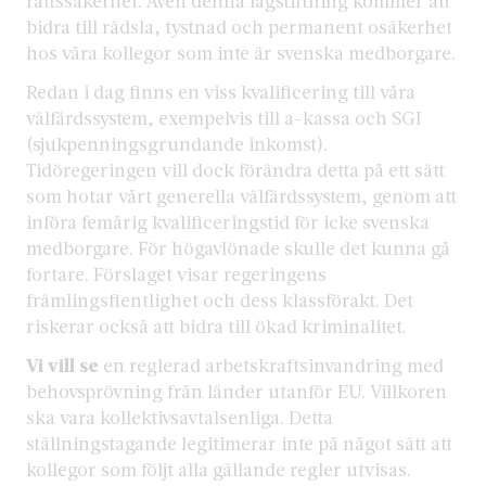
rättssäkerhet. Även denna lagstiftning kommer att
bidra till rädsla, tystnad och permanent osäkerhet
hos våra kollegor som inte är svenska medborgare.
Redan i dag finns en viss kvalificering till våra
välfärdssystem, exempelvis till a-kassa och SGI
(sjukpenningsgrundande inkomst).
Tidöregeringen vill dock förändra detta på ett sätt
som hotar vårt generella välfärdssystem, genom att
införa femårig kvalificeringstid för icke svenska
medborgare. För högavlönade skulle det kunna gå
fortare. Förslaget visar regeringens
främlingsfientlighet och dess klassförakt. Det
riskerar också att bidra till ökad kriminalitet.
Vi vill se
en reglerad arbetskraftsinvandring med
behovsprövning från länder utanför EU. Villkoren
ska vara kollektivsavtalsenliga. Detta
ställningstagande legitimerar inte på något sätt att
kollegor som följt alla gällande regler utvisas.