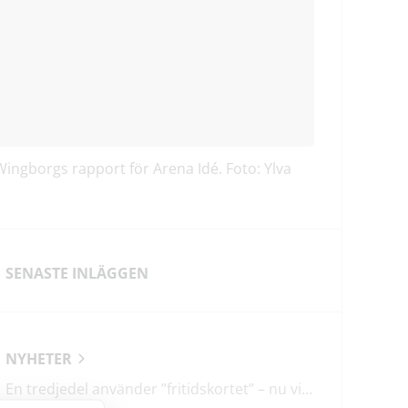
ingborgs rapport för Arena Idé. Foto: Ylva
SENASTE INLÄGGEN
NYHETER
En tredjedel använder ”fritidskortet” – nu vill regeringen utveckla det