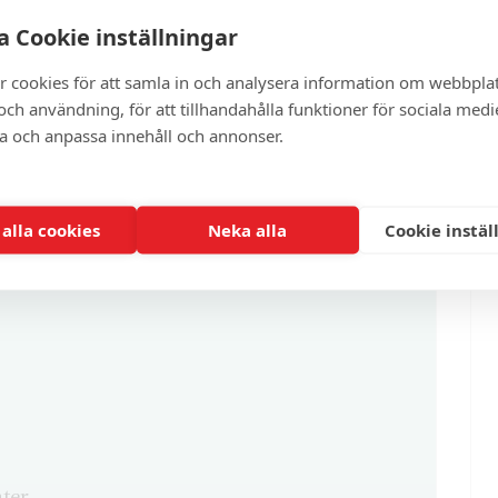
gerpopulistiska partier.
 Cookie inställningar
r cookies för att samla in och analysera information om webbpla
ch användning, för att tillhandahålla funktioner för sociala medi
artikel?
ra och anpassa innehåll och annonser.
enna och cirka 100 andra exklusiva och
 alla cookies
Neka alla
Cookie instäl
ter