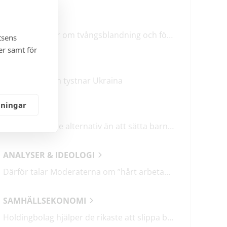
LEDARE
M & SD hycklar om tvångsblandning och förvärrar segregationen
tsens
er samt för
KRÖNIKOR
Mitt i frukosten tystnar Ukraina
lningar
DEBATT
Det finns bättre alternativ än att sätta barn i fängelse
ANALYSER & IDEOLOGI
Därför talar Moderaterna om ”hårt arbetande människor”
SAMHÄLLSEKONOMI
Holdingbolag hjälper de rikaste att slippa betala miljarder i skatt