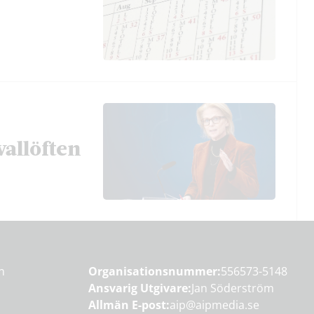
vallöften
en
Organisationsnummer:
556573-5148
Ansvarig Utgivare:
Jan Söderström
Allmän E-post:
aip@aipmedia.se