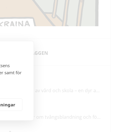
SENASTE INLÄGGEN
tsens
er samt för
NYHETER
Förstatligande av vård och skola – en dyr affär med osäkert utfall
lningar
LEDARE
M & SD hycklar om tvångsblandning och förvärrar segregationen