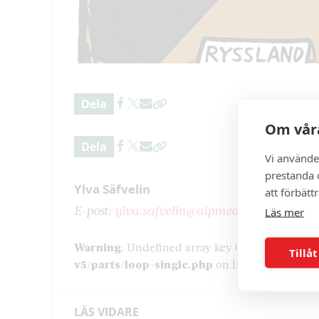
Dela
Om våra
Dela
Vi använde
prestanda o
Ylva Säfvelin
att förbätt
E-post:
ylva.safvelin@aipmedia.se
Telefon:
0
Läs mer
Warning
: Undefined array key 0 in
/home/aipn
Tillåt
v5/parts/loop-single.php
on line
37
LÄS VIDARE