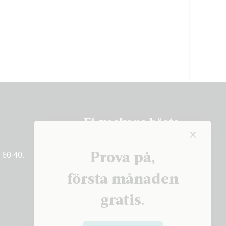
Få veckans bästa
artiklar på mejlen
Prova på,
 60 40.
PRENUMERERA
första månaden
gratis.