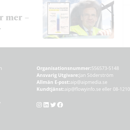
r mer –
r
en
Organisationsnummer:
556573-5148
Ansvarig Utgivare:
Jan Söderström
Allmän E-post:
aip@aipmedia.se
Kundtjänst:
aip@flowyinfo.se
eller 08-1210
Instagram
LinkedIn
Twitter
Facebook
y