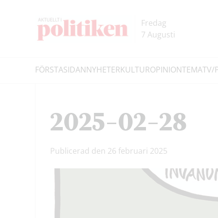
Hoppa
Hoppa
till
till
Fredag
innehållet
headern
7 Augusti
FÖRSTASIDAN
NYHETER
KULTUR
OPINION
TEMA
TV/
Sök
2025-02-28
Publicerad den 26 februari 2025