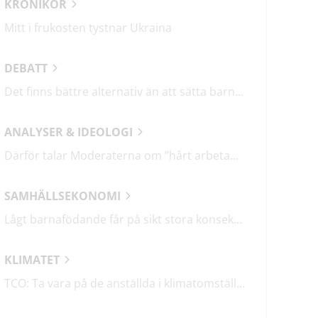
KRÖNIKOR
Mitt i frukosten tystnar Ukraina
DEBATT
Det finns bättre alternativ än att sätta barn i fängelse
ANALYSER & IDEOLOGI
Därför talar Moderaterna om ”hårt arbetande människor”
SAMHÄLLSEKONOMI
Lågt barnafödande får på sikt stora konsekvenser
KLIMATET
TCO: Ta vara på de anställda i klimatomställningen