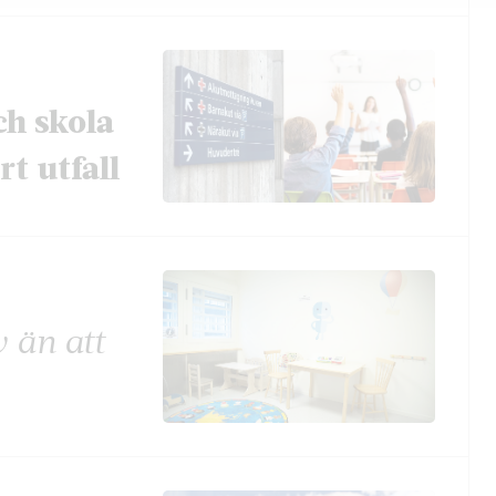
ch skola
t utfall
v än att