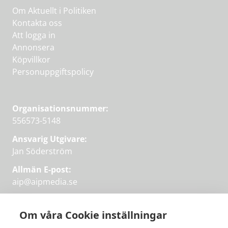
Om Aktuellt i Politiken
Kontakta oss
Att logga in
Annonsera
Köpvillkor
Personuppgiftspolicy
Organisationsnummer:
556573-5148
Ansvarig Utgivare:
Jan Söderström
Allmän E-post:
aip@aipmedia.se
Kundtjänst:
aip@flowyinfo.se
eller 08-1210 60 40.
Om våra Cookie inställningar