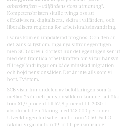
arbetskraften – välfärdens stora utmaning”
.
Kompetensbristen skulle tvinga oss att
effektivisera, digitalisera, skära i välfärden, och
liberalisera reglerna för arbetskraftsinvandring.
I våras kom en uppdaterad prognos. Och den är
det ganska tyst om. Inga nya siffror egentligen,
men SCB skrev i klartext hur det egentligen ser ut
med den framtida arbetskraften om vi tar hänsyn
till regeländringar om både minskad migration
och höjd pensionsålder. Det är inte alls som vi
hört. Tvärtom.
SCB visar hur andelen av befolkningen som är
mellan 25 år och pensionsåldern kommer att öka
från 51,9 procent till 52,8 procent till 2030. I
absoluta tal en ökning med 145 000 personer.
Utvecklingen fortsätter ända fram 2050. På LO
räknar vi gärna från 19 år till pensionsålder