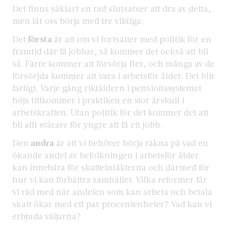
Det finns såklart en rad slutsatser att dra av detta,
men låt oss börja med tre viktiga:
Det
första
är att om vi fortsätter med politik för en
framtid där få jobbar, så kommer det också att bli
så. Färre kommer att försörja fler, och många av de
försörjda kommer att vara i arbetsför ålder. Det blir
farligt. Varje gång riktåldern i pensionssystemet
höjs tillkommer i praktiken en stor årskull i
arbetskraften. Utan politik för det kommer det att
bli allt svårare för yngre att få ett jobb.
Den
andra
är att vi behöver börja räkna på vad en
ökande andel av befolkningen i arbetsför ålder
kan innebära för skatteintäkterna och därmed för
hur vi kan förbättra samhället. Vilka reformer får
vi råd med när andelen som kan arbeta och betala
skatt ökar med ett par procentenheter? Vad kan vi
erbjuda väljarna?