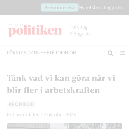
Hoppa
Hoppa
Prenumerera
Nyhetsbrev
Logga In
till
till
innehållet
headern
Torsdag
6 Augusti
FÖRSTASIDAN
NYHETER
OPINION
Sök
Tänk vad vi kan göra när vi
blir fler i arbetskraften
KRÖNIKOR
Publicerad den 27 oktober 2025