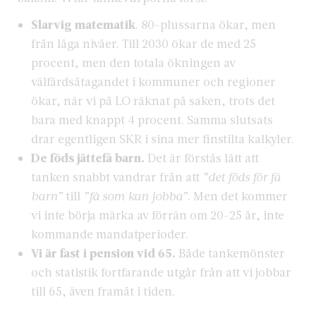
Slarvig matematik
. 80-plussarna ökar, men
från låga nivåer. Till 2030 ökar de med 25
procent, men den totala ökningen av
välfärdsåtagandet i kommuner och regioner
ökar, när vi på LO räknat på saken, trots det
bara med knappt 4 procent. Samma slutsats
drar egentligen SKR i sina mer finstilta kalkyler.
De föds jättefå barn.
Det är förstås lätt att
tanken snabbt vandrar från att
”det föds för få
barn”
till
”få som kan jobba”
. Men det kommer
vi inte börja märka av förrän om 20-25 år, inte
kommande mandatperioder.
Vi är fast i pension vid 65.
Både tankemönster
och statistik fortfarande utgår från att vi jobbar
till 65, även framåt i tiden.