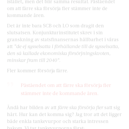
istället, men det blir samma resultat. Påståendet
om att färre ska försörja fler stämmer inte de
kommande åren.
Det är inte bara SCB och LO som dragit den
slutsatsen. Konjunkturinstitutet skrev i sin
granskning av statsfinansernas hållbarhet i våras
att
”de ej sysselsatta i förhållande till de sysselsatta,
den så kallade ekonomiska försörjningskvoten,
minskar fram till 2040”
.
Fler kommer försörja färre.
Påståendet om att färre ska försörja fler
stämmer inte de kommande åren.
Ändå har bilden av att
färre ska försörja fler
satt sig
hårt. Hur kan det komma sig? Jag tror att det ligger
både enkla tankevurpor och starka intressen
bakom. Vi tar tankevurporna först: