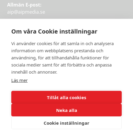
Allmän E-post:
aip@aipmedia.se
Kundtjänst:
aip@flowyinfo.se
eller 08-1210 60 40.
Om våra Cookie inställningar
Instagram
LinkedIn
Twitter
Facebook
Vi använder cookies för att samla in och analysera
information om webbplatsens prestanda och
användning, för att tillhandahålla funktioner för
sociala medier samt för att förbättra och anpassa
Få veckans bästa
innehåll och annonser.
artiklar på mejlen
Läs mer
Prova på,
PRENUMERERA
första månaden
Tillåt alla cookies
gratis.
Neka alla
PRENUMERERA
Cookie inställningar
© 2026 Aktuellt i Politiken.