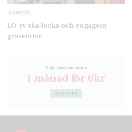
NYHETER
LO-tv ska locka och engagera
gräsrötter
D
igital prenumeration
1 månad för 0kr
PROVA PÅ