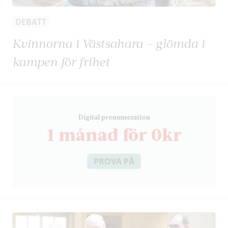
DEBATT
Kvinnorna i Västsahara – glömda i
kampen för frihet
D
igital prenumeration
1 månad för 0kr
PROVA PÅ