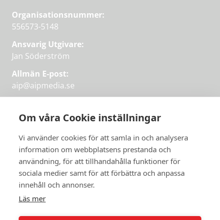
Organisationsnummer:
556573-5148
Ansvarig Utgivare:
Jan Söderström
Allmän E-post:
aip@aipmedia.se
Kundtjänst:
aip@flowyinfo.se
eller 08-1210 60 40.
Om våra Cookie inställningar
Instagram
LinkedIn
Twitter
Facebook
Vi använder cookies för att samla in och analysera
information om webbplatsens prestanda och
användning, för att tillhandahålla funktioner för
sociala medier samt för att förbättra och anpassa
Få veckans bästa
innehåll och annonser.
artiklar på mejlen
Läs mer
Prova på,
PRENUMERERA
första månaden