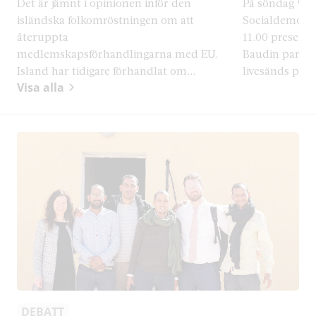
Det är jämnt i opinionen inför den
På söndag 9 au
isländska folkomröstningen om att
Socialdemokra
återuppta
11.00 presente
medlemskapsförhandlingarna med EU.
Baudin partiets
Island har tidigare förhandlat om...
livesänds på p
Visa alla
DEBATT