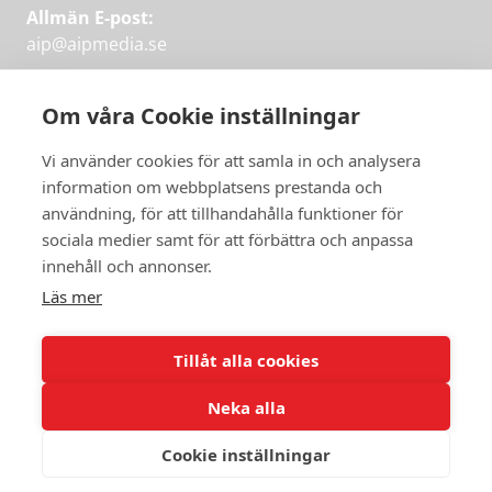
Allmän E-post:
aip@aipmedia.se
Kundtjänst:
aip@flowyinfo.se
eller 08-1210 60 40.
Om våra Cookie inställningar
Instagram
LinkedIn
Twitter
Facebook
Vi använder cookies för att samla in och analysera
information om webbplatsens prestanda och
användning, för att tillhandahålla funktioner för
Få veckans bästa
sociala medier samt för att förbättra och anpassa
Få veckans bästa
innehåll och annonser.
artiklar i mejlen
artiklar på mejlen
Läs mer
Chefredaktör Jan Söderström tipsar
PRENUMERERA
varje vecka om våra mest intressanta
Tillåt alla cookies
artiklar.
Neka alla
JAG VILL HA NYHETSBREV
Cookie inställningar
© 2026 Aktuellt i Politiken.