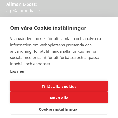
Allmän E-post:
aip@aipmedia.se
Kundtjänst:
aip@flowyinfo.se
eller 08-1210 60 40.
Om våra Cookie inställningar
Instagram
LinkedIn
Twitter
Facebook
Vi använder cookies för att samla in och analysera
information om webbplatsens prestanda och
användning, för att tillhandahålla funktioner för
sociala medier samt för att förbättra och anpassa
Få veckans bästa
innehåll och annonser.
artiklar på mejlen
Läs mer
Prova på,
PRENUMERERA
första månaden
Tillåt alla cookies
gratis.
Neka alla
PRENUMERERA
Cookie inställningar
© 2026 Aktuellt i Politiken.