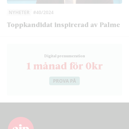
NYHETER
#40/2024
Toppkandidat inspirerad av Palme
D
igital prenumeration
1 månad för 0kr
PROVA PÅ