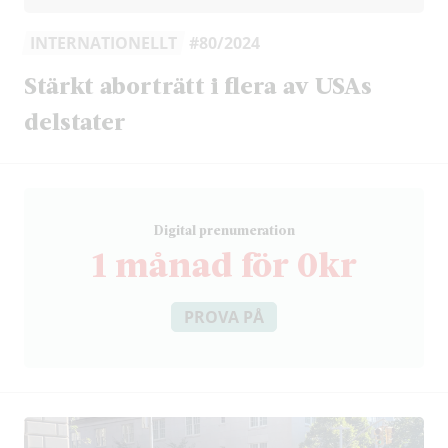
INTERNATIONELLT
#80/2024
Stärkt aborträtt i flera av USAs
delstater
D
igital prenumeration
1 månad för 0kr
PROVA PÅ