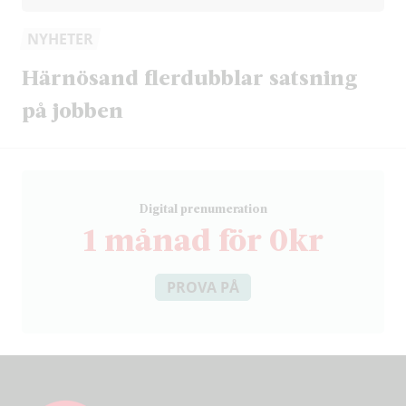
NYHETER
Härnösand flerdubblar satsning
på jobben
D
igital prenumeration
1 månad för 0kr
PROVA PÅ