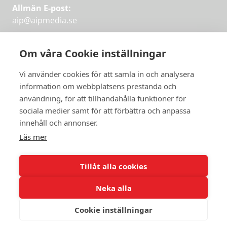
Allmän E-post:
aip@aipmedia.se
Kundtjänst:
aip@flowyinfo.se
eller 08-1210 60 40.
Om våra Cookie inställningar
Instagram
LinkedIn
Twitter
Facebook
Vi använder cookies för att samla in och analysera
information om webbplatsens prestanda och
användning, för att tillhandahålla funktioner för
sociala medier samt för att förbättra och anpassa
Få veckans bästa
innehåll och annonser.
artiklar på mejlen
Läs mer
Prova på,
PRENUMERERA
första månaden
Tillåt alla cookies
gratis.
Neka alla
PRENUMERERA
Cookie inställningar
© 2026 Aktuellt i Politiken.