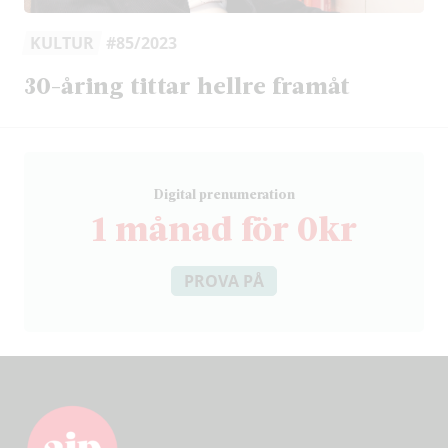
KULTUR
#85/2023
30-åring tittar hellre framåt
D
igital prenumeration
1 månad för 0kr
PROVA PÅ