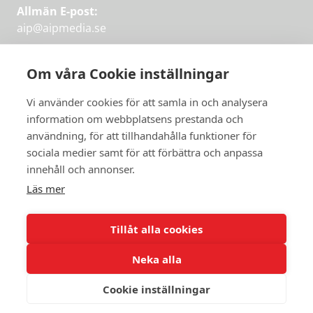
Allmän E-post:
aip@aipmedia.se
Kundtjänst:
aip@flowyinfo.se
eller 08-1210 60 40.
Om våra Cookie inställningar
Instagram
LinkedIn
Twitter
Facebook
Vi använder cookies för att samla in och analysera
information om webbplatsens prestanda och
användning, för att tillhandahålla funktioner för
sociala medier samt för att förbättra och anpassa
Få veckans bästa
innehåll och annonser.
artiklar på mejlen
Läs mer
Prova på,
PRENUMERERA
första månaden
Tillåt alla cookies
gratis.
Neka alla
PRENUMERERA
Cookie inställningar
© 2026 Aktuellt i Politiken.