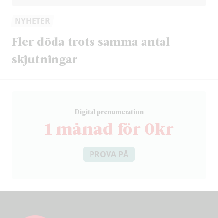
NYHETER
Fler döda trots samma antal
skjutningar
D
igital prenumeration
1 månad för 0kr
PROVA PÅ