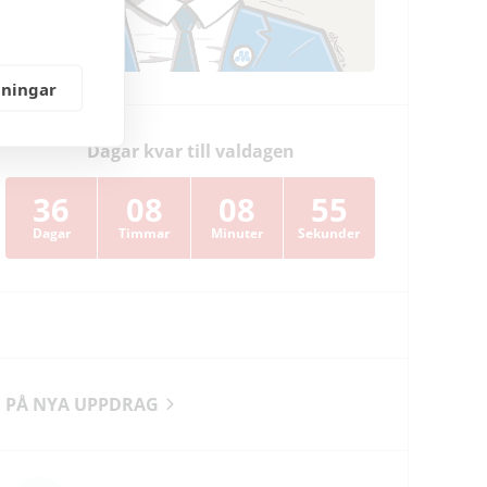
lningar
Dagar kvar till valdagen
36
08
08
54
Dagar
Timmar
Minuter
Sekunder
PÅ NYA UPPDRAG