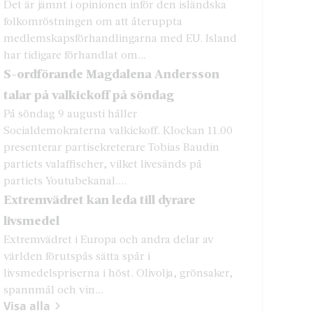
Det är jämnt i opinionen inför den isländska
folkomröstningen om att återuppta
medlemskapsförhandlingarna med EU. Island
har tidigare förhandlat om...
S-ordförande Magdalena Andersson
talar på valkickoff på söndag
På söndag 9 augusti håller
Socialdemokraterna valkickoff. Klockan 11.00
presenterar partisekreterare Tobias Baudin
partiets valaffischer, vilket livesänds på
partiets Youtubekanal....
Extremvädret kan leda till dyrare
livsmedel
Extremvädret i Europa och andra delar av
världen förutspås sätta spår i
livsmedelspriserna i höst. Olivolja, grönsaker,
spannmål och vin...
Visa alla