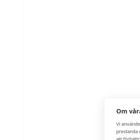
Om våra
Vi använde
prestanda o
att förbätt