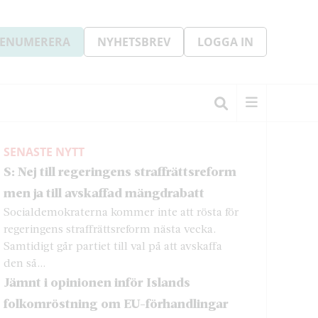
ENUMERERA
NYHETSBREV
LOGGA IN
SENASTE NYTT
S: Nej till regeringens straffrättsreform
men ja till avskaffad mängdrabatt
Socialdemokraterna kommer inte att rösta för
regeringens straffrättsreform nästa vecka.
Samtidigt går partiet till val på att avskaffa
den så...
Jämnt i opinionen inför Islands
folkomröstning om EU-förhandlingar