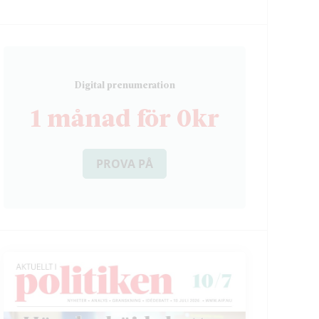
D
igital prenumeration
1 månad för 0kr
PROVA PÅ