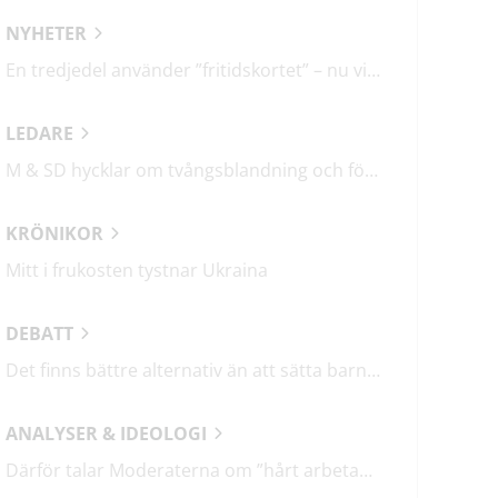
NYHETER
En tredjedel använder ”fritidskortet” – nu vill regeringen utveckla det
LEDARE
M & SD hycklar om tvångsblandning och förvärrar segregationen
KRÖNIKOR
Mitt i frukosten tystnar Ukraina
DEBATT
Det finns bättre alternativ än att sätta barn i fängelse
ANALYSER & IDEOLOGI
Därför talar Moderaterna om ”hårt arbetande människor”