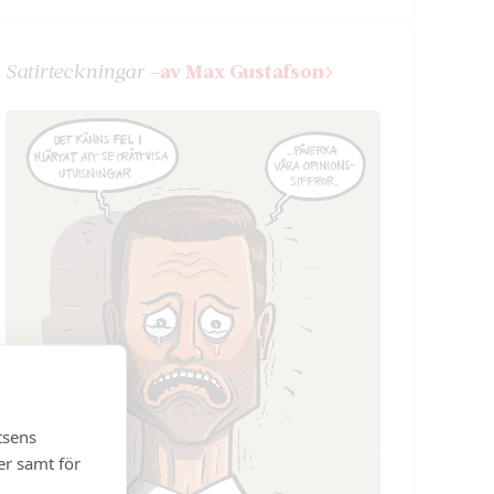
Satir­teckningar –
av Max Gustafson
tsens
er samt för