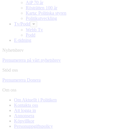
AiP 70 år
Rösträtten 100 år
Karta: Politiska styren
Politikutveckling
Tv/Podd
Webb Tv
Podd
E-tidning
Nyhetsbrev
Prenumerera på vårt nyhetsbrev
Stöd oss
Prenumerera
Donera
Om oss
Om Aktuellt i Politiken
Kontakta oss
Att logga in
Annonsera
Köpvillkor
Personuppgiftspolicy