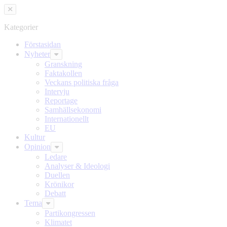
Hoppa
Hoppa
till
till
innehållet
headern
Kategorier
Förstasidan
Nyheter
Granskning
Faktakollen
Veckans politiska fråga
Intervju
Reportage
Samhällsekonomi
Internationellt
EU
Kultur
Opinion
Ledare
Analyser & Ideologi
Duellen
Krönikor
Debatt
Tema
Partikongressen
Klimatet