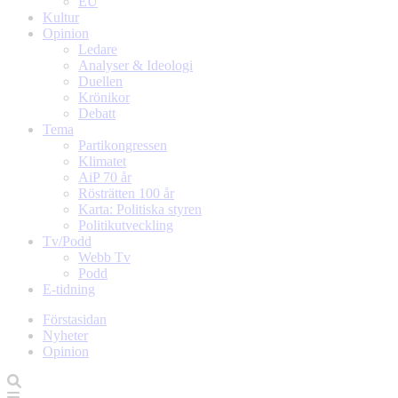
EU
Kultur
Opinion
Ledare
Analyser & Ideologi
Duellen
Krönikor
Debatt
Tema
Partikongressen
Klimatet
AiP 70 år
Rösträtten 100 år
Karta: Politiska styren
Politikutveckling
Tv/Podd
Webb Tv
Podd
E-tidning
Förstasidan
Nyheter
Opinion