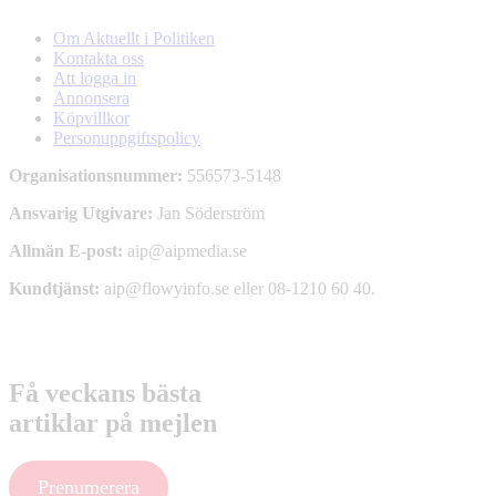
Om Aktuellt i Politiken
Kontakta oss
Att logga in
Annonsera
Köpvillkor
Personuppgiftspolicy
Organisationsnummer:
556573-5148
Ansvarig Utgivare:
Jan Söderström
Allmän E-post:
aip@aipmedia.se
Kundtjänst:
aip@flowyinfo.se
eller 08-1210 60 40.
Instagram
LinkedIn
Twitter
Facebook
Få veckans bästa
artiklar på mejlen
Prenumerera