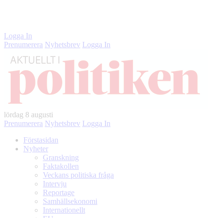
Instagram
LinkedIn
Twitter
Facebook
Logga In
Prenumerera
Nyhetsbrev
Logga In
lördag
8 augusti
Prenumerera
Nyhetsbrev
Logga In
Förstasidan
Nyheter
Granskning
Faktakollen
Veckans politiska fråga
Intervju
Reportage
Samhällsekonomi
Internationellt