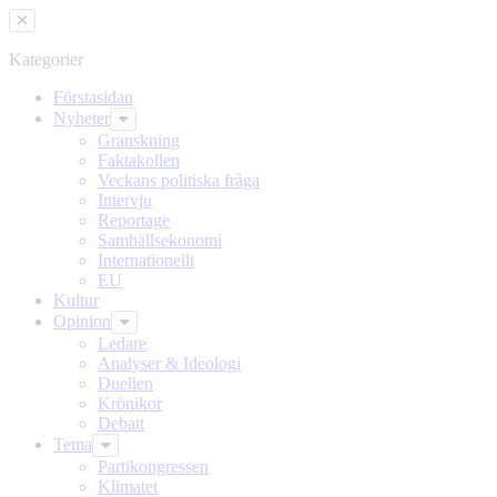
Hoppa
Hoppa
till
till
innehållet
headern
Kategorier
Förstasidan
Nyheter
Granskning
Faktakollen
Veckans politiska fråga
Intervju
Reportage
Samhällsekonomi
Internationellt
EU
Kultur
Opinion
Ledare
Analyser & Ideologi
Duellen
Krönikor
Debatt
Tema
Partikongressen
Klimatet