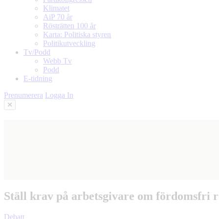
Klimatet
AiP 70 år
Rösträtten 100 år
Karta: Politiska styren
Politikutveckling
Tv/Podd
Webb Tv
Podd
E-tidning
Prenumerera
Logga In
Ställ krav på arbetsgivare om fördomsfri 
Debatt