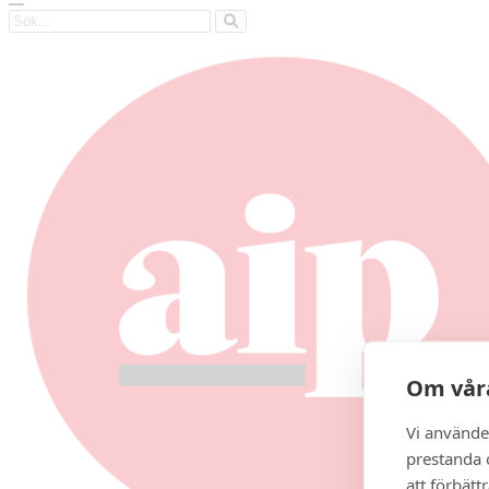
Sök
Om våra
Vi använde
prestanda o
att förbätt