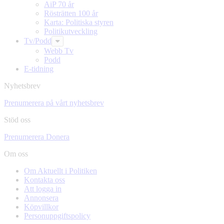
AiP 70 år
Rösträtten 100 år
Karta: Politiska styren
Politikutveckling
Tv/Podd
Webb Tv
Podd
E-tidning
Nyhetsbrev
Prenumerera på vårt nyhetsbrev
Stöd oss
Prenumerera
Donera
Om oss
Om Aktuellt i Politiken
Kontakta oss
Att logga in
Annonsera
Köpvillkor
Personuppgiftspolicy