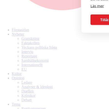
Läs mer
Tillå
Förstasidan
Nyheter
Granskning
Faktakollen
Veckans politiska fråga
Intervju
Reportage
Samhällsekonomi
Internationellt
EU
Kultur
Opinion
Ledare
Analyser & Ideologi
Duellen
Krönikor
Debatt
Tema
Partikongressen