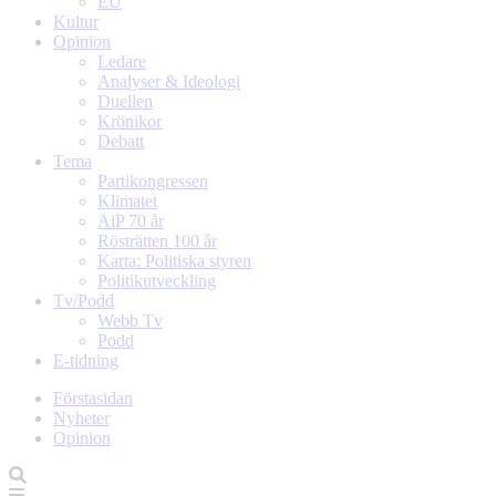
EU
Kultur
Opinion
Ledare
Analyser & Ideologi
Duellen
Krönikor
Debatt
Tema
Partikongressen
Klimatet
AiP 70 år
Rösträtten 100 år
Karta: Politiska styren
Politikutveckling
Tv/Podd
Webb Tv
Podd
E-tidning
Förstasidan
Nyheter
Opinion