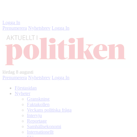
Instagram
LinkedIn
Twitter
Facebook
Logga In
Prenumerera
Nyhetsbrev
Logga In
lördag
8 augusti
Prenumerera
Nyhetsbrev
Logga In
Förstasidan
Nyheter
Granskning
Faktakollen
Veckans politiska fråga
Intervju
Reportage
Samhällsekonomi
Internationellt