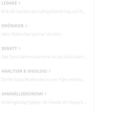
LEDARE
M & SD hycklar om tvångsblandning och förvärrar segregationen
KRÖNIKOR
Mitt i frukosten tystnar Ukraina
DEBATT
Det finns bättre alternativ än att sätta barn i fängelse
ANALYSER & IDEOLOGI
Därför talar Moderaterna om ”hårt arbetande människor”
SAMHÄLLSEKONOMI
Holdingbolag hjälper de rikaste att slippa betala miljarder i skatt