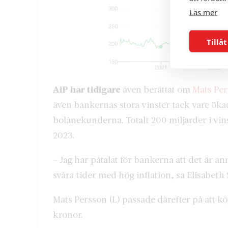
Läs mer
Tillåt
AiP har tidigare
även berättat om
Mats Per
även bankernas stora vinster tack vare ö
bolånekunderna. Totalt 200 miljarder i vins
2023.
– Jag har påtalat för bankerna att det är 
svåra tider med hög inflation, sa Elisabeth 
Mats Persson (L) passade därefter på att kö
kronor.