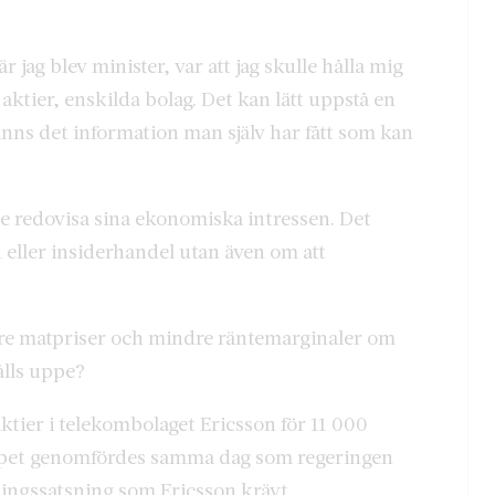
 jag blev minister, var att jag skulle hålla mig
aktier, enskilda bolag. Det kan lätt uppstå en
inns det information man själv har fått som kan
e redovisa sina ekonomiska intressen. Det
 eller insiderhandel utan även om att
ägre matpriser och mindre räntemarginaler om
hålls uppe?
ktier i telekombolaget Ericsson för 11 000
 Köpet genomfördes samma dag som regeringen
ningssatsning som Ericsson krävt.