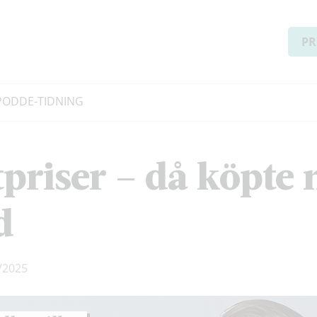
PR
PODD
E-TIDNING
riser – då köpte 
d
/2025