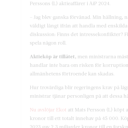
Perssons (L) aktieaffärer i AiP 2024.
– Jag blev ganska förvånad. Min hållning, när
väldigt långt ifrån att handla med enskilda 
diskussion: Finns det intressekonflikter? F
spela någon roll.
Aktieköp är tillåtet,
men ministrarna
måst
handlar inte bara om risken för korruption
allmänhetens förtroende kan skadas.
Hur trovärdiga blir regeringens krav på l
ministrar tjänar personligen på att dessa 
Nu avslöjar Ekot
att Mats Persson (L) köpt a
kronor till ett totalt innehav på 45 000.
2023 gav 2,3 miljarder kronor till en forsk