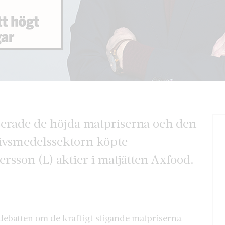
serade de höjda matpriserna och den
ivsmedelssektorn köpte
sson (L) aktier i matjätten Axfood.
ebatten om de kraftigt stigande matpriserna