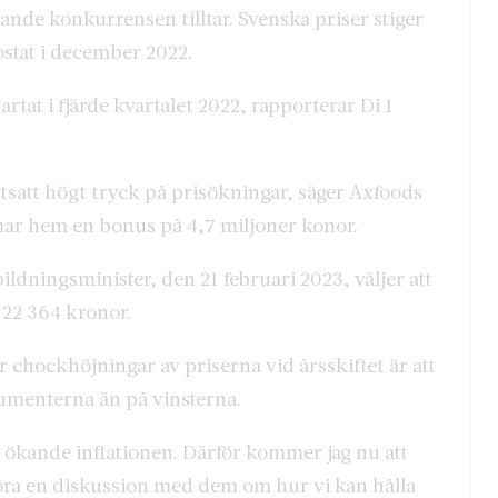
ande konkurrensen tilltar. Svenska priser stiger
rostat i december 2022.
rtat i fjärde kvartalet 2022, rapporterar Di 1
ortsatt högt tryck på prisökningar, säger Axfoods
ar hem en bonus på 4,7 miljoner konor.
ildningsminister, den 21 februari 2023, väljer att
å 22 364 kronor.
r chockhöjningar av priserna vid årsskiftet är att
umenterna än på vinsterna.
n ökande inflationen. Därför kommer jag nu att
t föra en diskussion med dem om hur vi kan hålla