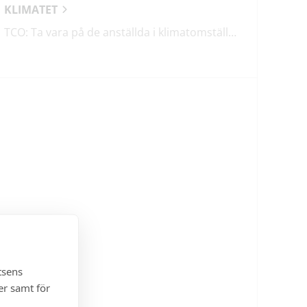
KLIMATET
TCO: Ta vara på de anställda i klimatomställningen
tsens
er samt för