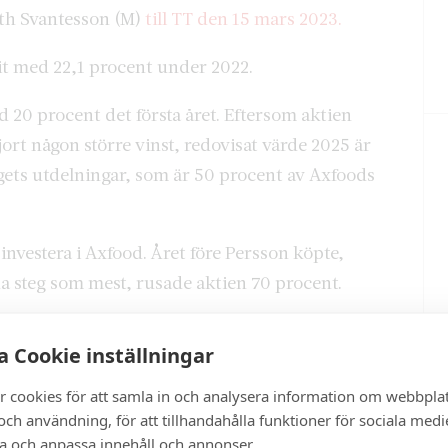
eth Svantesson (M)
till TT den 15 mars 2023.
git med 22,1 procent under 2022.
d 20 procent det första året. Eftersom aktien
ort någon större vinst, redovisat värde 2025 är
agets utdelningar, som är 50 procent av Axfoods
 investera i Axfood. Året före Persson köpte,
na steg som mest, rusade aktien 70 procent.
 Cookie inställningar
r cookies för att samla in och analysera information om webbpla
ch användning, för att tillhandahålla funktioner för sociala medi
ra och anpassa innehåll och annonser.