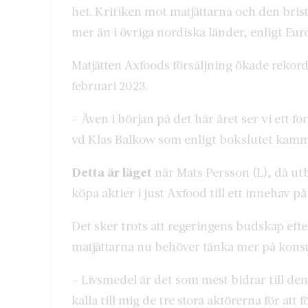
het. Kritiken mot matjättarna och den brist
mer än i övriga nordiska länder, enligt Eu
Matjätten Axfoods försäljning ökade rekorda
februari 2023.
– Även i början på det här året ser vi ett f
vd Klas Balkow som enligt bokslutet kamm
Detta är läget
när Mats Persson (L), då utb
köpa aktier i just Axfood till ett innehav p
Det sker trots att regeringens budskap efte
matjättarna nu behöver tänka mer på kons
– Livsmedel är det som mest bidrar till de
kalla till mig de tre stora aktörerna för at