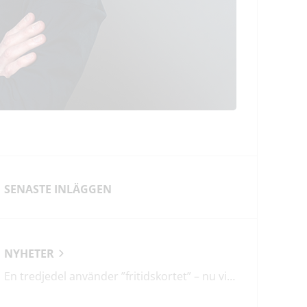
SENASTE INLÄGGEN
NYHETER
En tredjedel använder ”fritidskortet” – nu vill regeringen utveckla det