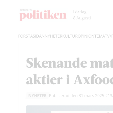
Hoppa
Hoppa
till
till
Lördag
innehållet
headern
8 Augusti
FÖRSTASIDAN
NYHETER
KULTUR
OPINION
TEMA
TV/
Sök
Skenande matp
aktier i Axfoo
NYHETER
Publicerad den 31 mars 2025
#13