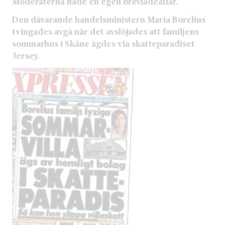
Moderaterna hade en egen brevlådeaffär.
Den dåvarande handelsministern Maria Borelius
tvingades avgå när det avslöjades att familjens
sommarhus i Skåne ägdes via skatteparadiset
Jersey.