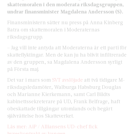
skattemoralen i den moderata riksdagsgruppen,
undrar finansminister Magdalena Andersson (S).
Finansministern sätter nu press på Anna Kinberg
Batra om skattemoralen i Moderaternas
riksdagsgrupp.
– Jag vill inte antyda att Moderaterna är ett parti för
skatteflyktingar. Men de kan ju ha blivit infiltrerade
av den gruppen, sa Magdalena Andersson syrligt
på Första maj.
Det var i mars som
SVT avslöjade
att två tidigare M-
riksdagsledamöter, Walburga Habsburg Douglas
och Marianne Kierkemann, samt Carl Bildts
kabinettssekreterare på UD, Frank Belfrage, haft
obeskattade tillgångar utomlands och begärt
självrättelse hos Skatteverket.
Läs mer: AiP / Alliansens UD-chef fick
hyreskontrakt av kungen