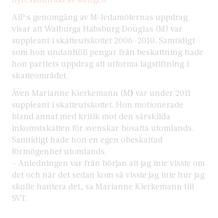
AiP:s genomgång av M-ledamöternas uppdrag
visar att Walburga Habsburg Douglas (M) var
suppleant i skatteutskottet 2006–2010. Samtidigt
som hon undanhöll pengar från beskattning hade
hon partiets uppdrag att utforma lagstiftning i
skatteområdet.
Även Marianne Kierkemann (M
)
var under 2011
suppleant i skatte­utskottet. Hon motionerade
bland annat med kritik mot den särskilda
inkomstskatten för svenskar bosatta utomlands.
Samtidigt hade hon en egen obeskattad
förmögenhet utomlands.
– Anledningen var från början att jag inte visste om
det och när det sedan kom så visste jag inte hur jag
skulle hantera det, sa Marianne Kierkemann till
SVT.