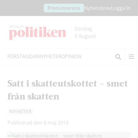
Hoppa
Hoppa
Prenumerera
Nyhetsbrev
Logga In
till
till
innehållet
headern
Söndag
9 Augusti
FÖRSTASIDAN
NYHETER
OPINION
Sök
Satt i skatteutskottet – smet
från skatten
NYHETER
Publicerad den 6 maj 2016