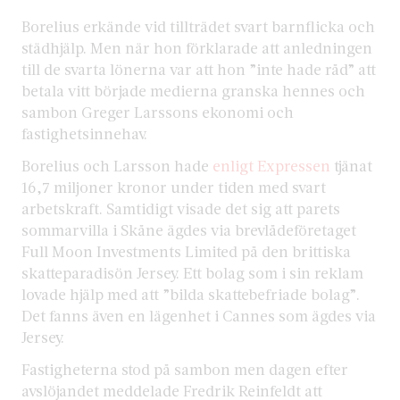
Borelius erkände vid tillträdet svart barnflicka och
städhjälp. Men när hon förklarade att anledningen
till de svarta lönerna var att hon ”inte hade råd” att
betala vitt började medierna granska hennes och
sambon Greger Larssons ekonomi och
fastighetsinnehav.
Borelius och Larsson hade
enligt Expressen
tjänat
16,7 miljoner kronor under tiden med svart
arbetskraft. Samtidigt visade det sig att parets
sommarvilla i Skåne ägdes via brevlådeföretaget
Full Moon Investments Limited på den brittiska
skatteparadisön Jersey. Ett bolag som i sin reklam
lovade hjälp med att ”bilda skattebefriade bolag”.
Det fanns även en lägenhet i Cannes som ägdes via
Jersey.
Fastigheterna stod på sambon men dagen efter
avslöjandet meddelade Fredrik Reinfeldt att