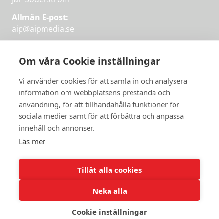
Allmän E-post:
aip@aipmedia.se
Kundtjänst:
aip@flowyinfo.se
eller 08-1210 60 40.
Om våra Cookie inställningar
Instagram
LinkedIn
Twitter
Facebook
Vi använder cookies för att samla in och analysera
information om webbplatsens prestanda och
användning, för att tillhandahålla funktioner för
Få veckans bästa
sociala medier samt för att förbättra och anpassa
Få veckans bästa
innehåll och annonser.
artiklar i mejlen
artiklar på mejlen
Läs mer
Chefredaktör Jan Söderström tipsar
PRENUMERERA
varje vecka om våra mest intressanta
Tillåt alla cookies
artiklar.
Neka alla
JAG VILL HA NYHETSBREV
Cookie inställningar
© 2026 Aktuellt i Politiken.