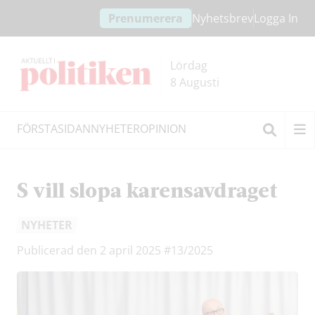
Hoppa
Hoppa
Prenumerera
Nyhetsbrev
Logga In
till
till
innehållet
headern
Lördag
8 Augusti
FÖRSTASIDAN
NYHETER
OPINION
Sök
S vill slopa karensavdraget
NYHETER
Publicerad den 2 april 2025
#13/2025