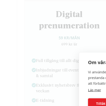
Digital
prenumeration
59 KR/MÅN
699 kr/år
Full tillgång till allt digitalt innehåll
Om våra
Inbjudningar till event, seminarium
Vi använde
& samtal
prestanda o
att förbätt
Exklusivt nyhetsbrev flera gånger i
Läs mer
veckan
E-tidning
Tillåt