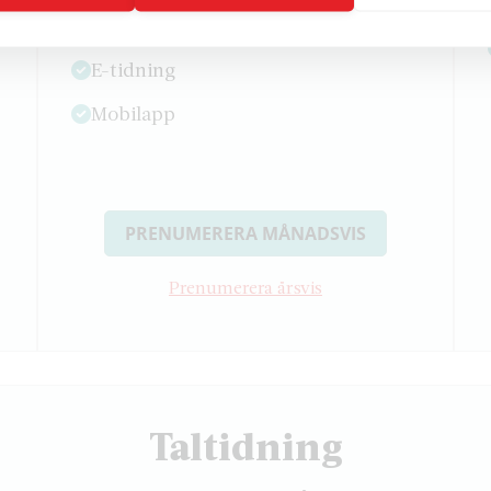
veckan
E-tidning
Mobilapp
PRENUMERERA MÅNADSVIS
Prenumerera årsvis
Taltidning