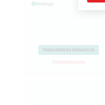
Mobilapp
PRENUMERERA MÅNADSVIS
Prenumerera årsvis