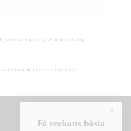
r dig som har någon typ av läsnedsättning.
s webbplats på:
mtm.se/taltidningar
.
Få veckans bästa
Få veckans bästa
artiklar på mejlen