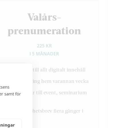
Valårs-
­prenumeration
225 KR
I 5 MÅNADER
Full tillgång till allt digitalt innehåll
Papperstidning hem varannan vecka
tsens
Inbjudningar till event, seminarium
er samt för
& samtal
Exklusivt nyhetsbrev flera gånger i
veckan
lningar