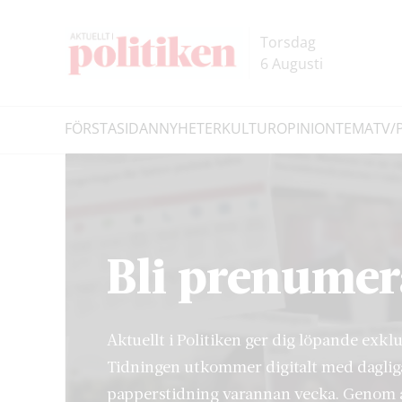
Hoppa
Hoppa
till
till
Torsdag
innehållet
headern
6 Augusti
FÖRSTASIDAN
NYHETER
KULTUR
OPINION
TEMA
TV/
Sök
Bli prenumer
Aktuellt i Politiken ger dig löpande exkl
Tidningen utkommer digitalt med daglig
papperstidning varannan vecka. Genom a