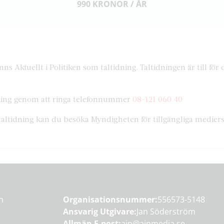
990 KRONOR / ÅR
ns Aktuellt i Politiken som taltidning. Taltidningen är till fö
idning genom att ringa telefonnummer
08-121 060 40
taltidning kan du besöka Myndigheten för tillgängliga medier
en
Organisationsnummer:
556573-5148
Ansvarig Utgivare:
Jan Söderström
Allmän E-post:
aip@aipmedia.se