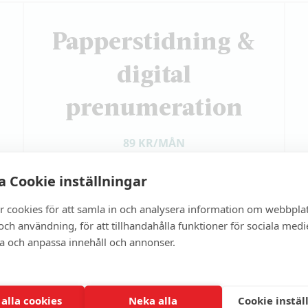
Papperstidning &
digital
prenumeration
89 KR/MÅN
990 kr/år
 Cookie inställningar
r cookies för att samla in och analysera information om webbpla
Full tillgång till allt digitalt innehåll
ch användning, för att tillhandahålla funktioner för sociala medi
Papperstidning hem varannan vecka
ra och anpassa innehåll och annonser.
Inbjudningar till event, seminarium
& samtal
 alla cookies
Neka alla
Cookie instäl
Exklusivt nyhetsbrev flera gånger i