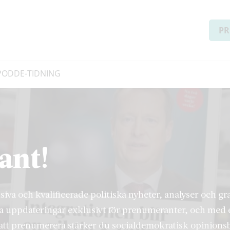
PR
PODD
E-TIDNING
ant!
usiva och kvalificerade politiska nyheter, analyser och g
a uppdateringar exklusivt för prenumeranter, och med 
tt prenumerera stärker du socialdemokratisk opinions