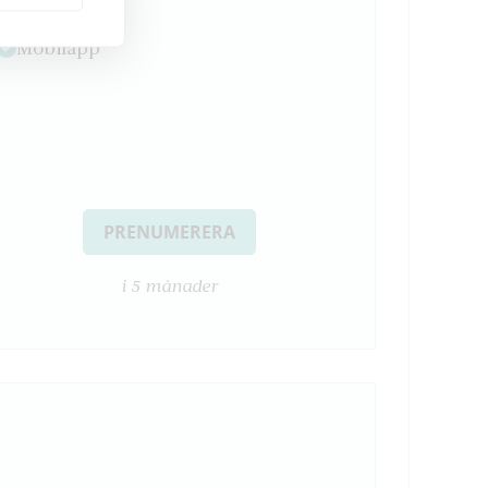
E-tidning
Mobilapp
PRENUMERERA
i 5 månader