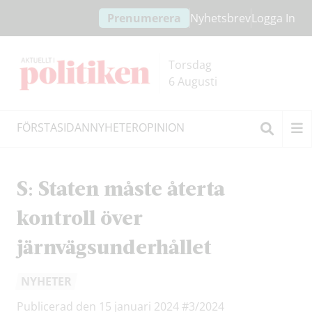
Hoppa
Hoppa
Prenumerera
Nyhetsbrev
Logga In
till
till
innehållet
headern
Torsdag
6 Augusti
FÖRSTASIDAN
NYHETER
OPINION
Sök
S: Staten måste återta
kontroll över
järnvägsunderhållet
NYHETER
Publicerad den 15 januari 2024
#3/2024