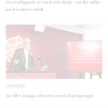
Förstatligande av vård och skola – en dyr affär
med osäkert utfall
NYHETER
Så vill S stoppa slöseriet med skattepengar