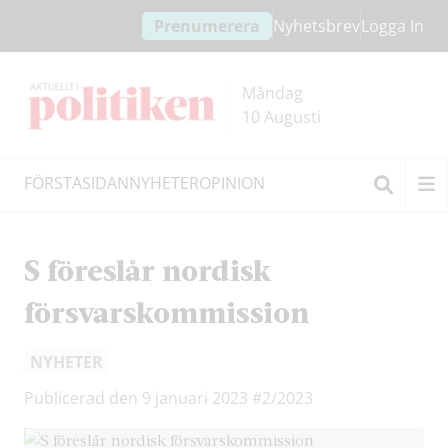
Hoppa
Hoppa
Prenumerera
Nyhetsbrev
Logga In
till
till
innehållet
headern
Måndag
10 Augusti
FÖRSTASIDAN
NYHETER
OPINION
Sök
S föreslår nordisk
försvarskommission
NYHETER
Publicerad den 9 januari 2023
#2/2023