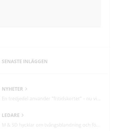
SENASTE INLÄGGEN
NYHETER
En tredjedel använder ”fritidskortet” – nu vill regeringen utveckla det
LEDARE
M & SD hycklar om tvångsblandning och förvärrar segregationen