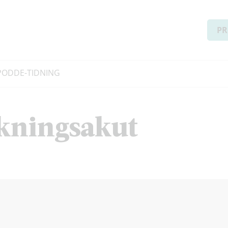
PR
PODD
E-TIDNING
äkningsakut