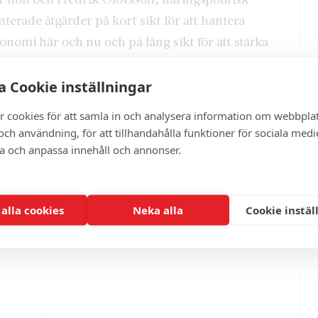
terade åtgärder på kort sikt för att hantera
onomi här och nu och på lång sikt för att stärka
 Cookie inställningar
g sviker så tydliga vallöften. Men det är klart
r cookies för att samla in och analysera information om webbpla
 när hushållen har det väldigt tufft med sin
ch användning, för att tillhandahålla funktioner för sociala medi
der pressträffen.
ra och anpassa innehåll och annonser.
uationen är en elräkningsakut som ska stötta
n tuff vinter. Detta är extra viktigt när
 alla cookies
Neka alla
Cookie instäl
r något elstöd förrän tidigast i februari.