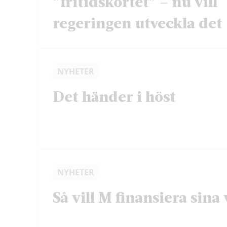
”fritidskortet” – nu vill
regeringen utveckla det
NYHETER
Det händer i höst
NYHETER
Så vill M finansiera sina 