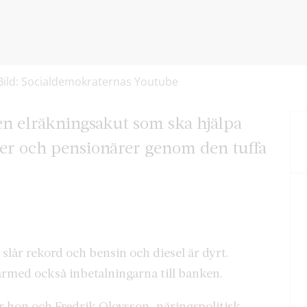
Bild: Socialdemokraternas Youtube
en elräkningsakut som ska hjälpa
er och pensionärer genom den tuffa
a slår rekord och bensin och diesel är dyrt.
därmed också inbetalningarna till banken.
 hon och Fredrik Olovsson, näringspolitisk