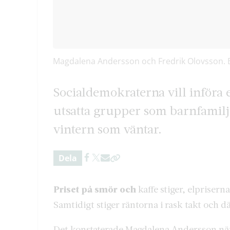
Magdalena Andersson och Fredrik Olovsson. 
Socialdemokraterna vill införa 
utsatta grupper som barnfamilj
vintern som väntar.
Dela
Priset på smör och
kaffe stiger, elprisern
Samtidigt stiger räntorna i rask takt och 
Det konstaterade Magdalena Andersson när