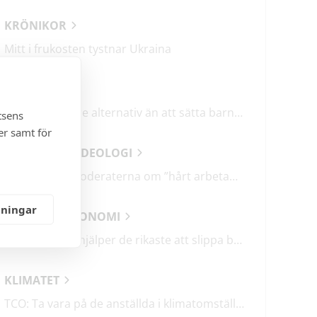
KRÖNIKOR
Mitt i frukosten tystnar Ukraina
DEBATT
Det finns bättre alternativ än att sätta barn i fängelse
tsens
er samt för
ANALYSER & IDEOLOGI
Därför talar Moderaterna om ”hårt arbetande människor”
lningar
SAMHÄLLSEKONOMI
Holdingbolag hjälper de rikaste att slippa betala miljarder i skatt
KLIMATET
TCO: Ta vara på de anställda i klimatomställningen