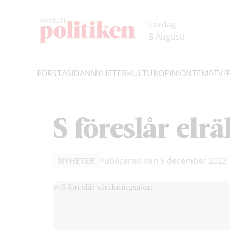
Hoppa
Hoppa
till
till
Lördag
innehållet
headern
8 Augusti
FÖRSTASIDAN
NYHETER
KULTUR
OPINION
TEMA
TV/
Sök
S föreslår elr
NYHETER
Publicerad den 6 december 2022