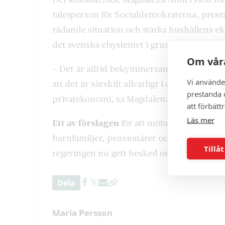
talesperson för Socialdemokraterna, presen
rådande situation och stärka hushållens ek
det svenska elsystemet i grunden.
Om våra
– Det är alltid bekymmersamt när en regerin
Vi använde
att det är särskilt allvarligt i det här läget
prestanda o
privatekonomi, sa Magdalena Andersson un
att förbätt
Läs mer
Ett av förslagen
för att möta den svåra sit
barnfamiljer, pensionärer och andra genom e
Tillåt
regeringen nu gett besked om att det inte bli
Dela
Maria Persson