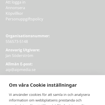
Att logga in
Annonsera
Köpvillkor
Personuppgiftspolicy
Organisationsnummer:
556573-5148
Ansvarig Utgivare:
Jan Söderström
Allmän E-post:
aip@aipmedia.se
Kundtjänst:
aip@flowyinfo.se
eller 08-1210 60 40.
Om våra Cookie inställningar
Instagram
LinkedIn
Twitter
Facebook
Vi använder cookies för att samla in och analysera
information om webbplatsens prestanda och