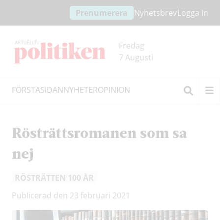
Hoppa
Hoppa
Prenumerera
Nyhetsbrev
Logga In
till
till
innehållet
headern
Fredag
7 Augusti
FÖRSTASIDAN
NYHETER
OPINION
Sök
Rösträttsromanen som sa
nej
RÖSTRÄTTEN 100 ÅR
Publicerad den 23 februari 2021