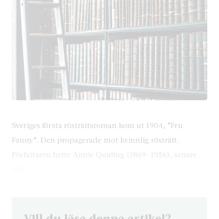
Sveriges första rösträttsroman kom ut 1904, ”Fru
Fanny”. Den propagerade mot kvinnlig rösträtt.
Författaren hette Annie Quiding (1869–1956), senare
gift…
Vill du läsa denna artikel?