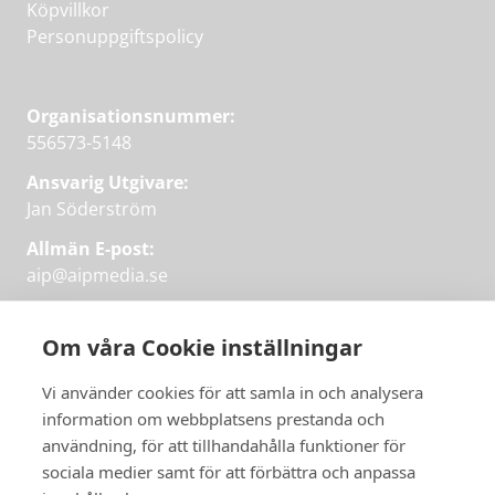
Köpvillkor
Personuppgiftspolicy
Organisationsnummer:
556573-5148
Ansvarig Utgivare:
Jan Söderström
Allmän E-post:
aip@aipmedia.se
Kundtjänst:
aip@flowyinfo.se
eller 08-1210 60 40.
Om våra Cookie inställningar
Instagram
LinkedIn
Twitter
Facebook
Vi använder cookies för att samla in och analysera
information om webbplatsens prestanda och
användning, för att tillhandahålla funktioner för
sociala medier samt för att förbättra och anpassa
Få veckans bästa