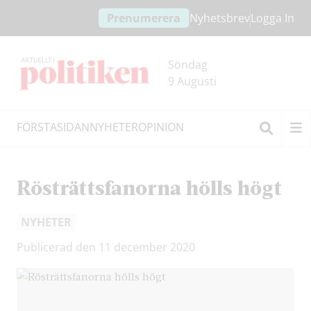
Hoppa
Hoppa
Prenumerera
Nyhetsbrev
Logga In
till
till
innehållet
headern
Söndag
9 Augusti
FÖRSTASIDAN
NYHETER
OPINION
Sök
Rösträttsfanorna hölls högt
NYHETER
Publicerad den 11 december 2020