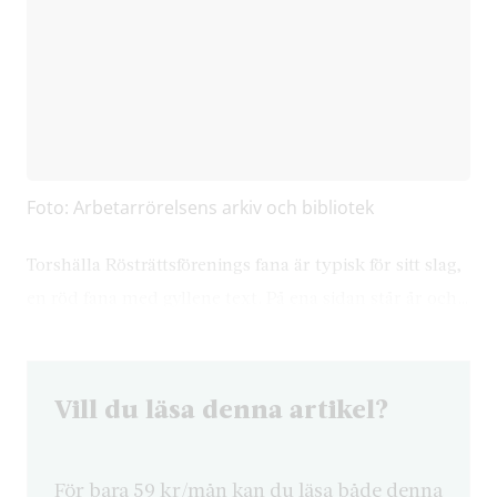
Foto: Arbetarrörelsens arkiv och bibliotek
Torshälla Rösträttsförenings fana är typisk för sitt slag,
en röd fana med gyllene text. På ena sidan står år och…
Vill du läsa denna artikel?
För bara 59 kr/mån kan du läsa både denna