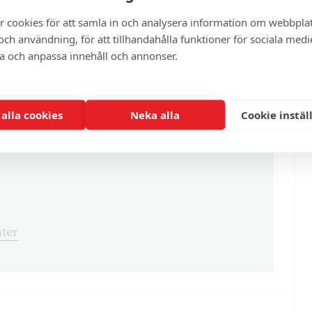
artikel?
r cookies för att samla in och analysera information om webbpla
ch användning, för att tillhandahålla funktioner för sociala medi
ra och anpassa innehåll och annonser.
enna och cirka 100 andra exklusiva och
 alla cookies
Neka alla
Cookie instäl
ter