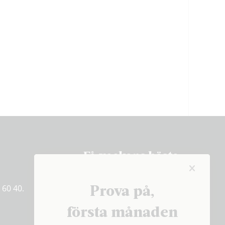
Få veckans bästa
artiklar på mejlen
Prova på,
 60 40.
PRENUMERERA
första månaden