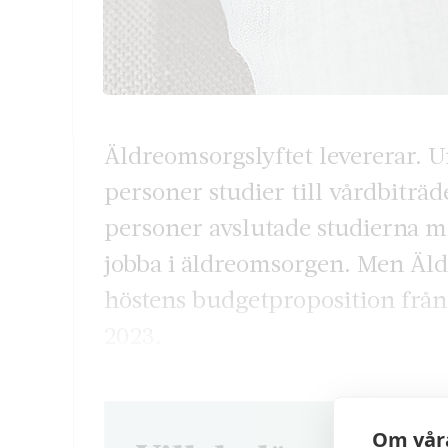
Äldreomsorgslyftet levererar. 
personer studier till vårdbiträ
personer avslutade studierna m
jobba i äldreomsorgen. Men Äldr
höstens budgetproposition från
2023.
Om våra