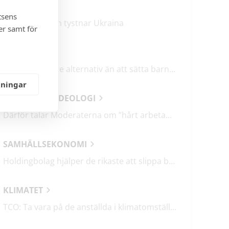
KRÖNIKOR
tsens
Mitt i frukosten tystnar Ukraina
er samt för
DEBATT
Det finns bättre alternativ än att sätta barn i fängelse
lningar
ANALYSER & IDEOLOGI
Därför talar Moderaterna om ”hårt arbetande människor”
SAMHÄLLSEKONOMI
Holdingbolag hjälper de rikaste att slippa betala miljarder i skatt
KLIMATET
TCO: Ta vara på de anställda i klimatomställningen