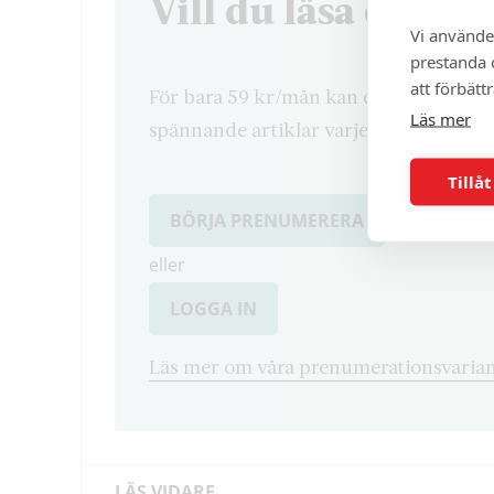
Vill du läsa denna 
Vi använde
prestanda o
att förbätt
För bara 59 kr/mån kan du läsa både d
Läs mer
spännande artiklar varje månad.
Tillåt
BÖRJA PRENUMERERA
eller
LOGGA IN
Läs mer om våra prenumerationsvarian
LÄS VIDARE