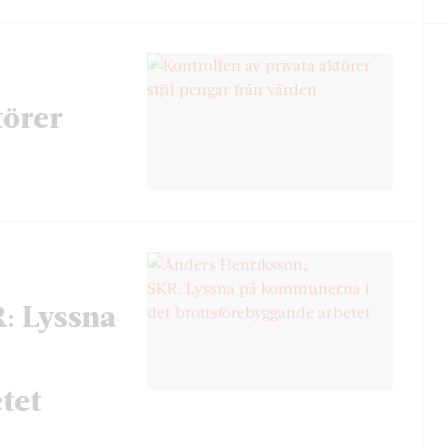
törer
: Lyssna
tet