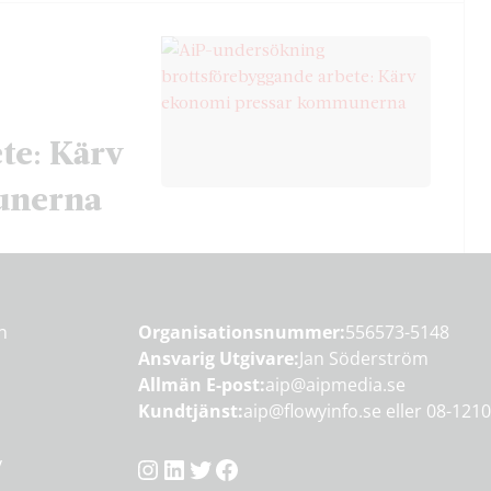
te: Kärv
unerna
en
Organisationsnummer:
556573-5148
Ansvarig Utgivare:
Jan Söderström
Allmän E-post:
aip@aipmedia.se
Kundtjänst:
aip@flowyinfo.se
eller 08-1210
Instagram
LinkedIn
Twitter
Facebook
y