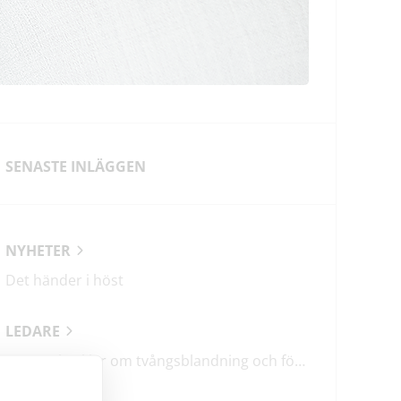
SENASTE INLÄGGEN
NYHETER
Det händer i höst
LEDARE
M & SD hycklar om tvångsblandning och förvärrar segregationen