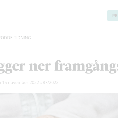
PR
PODD
E-TIDNING
gger ner framgång
n 15 november 2022
#87/2022