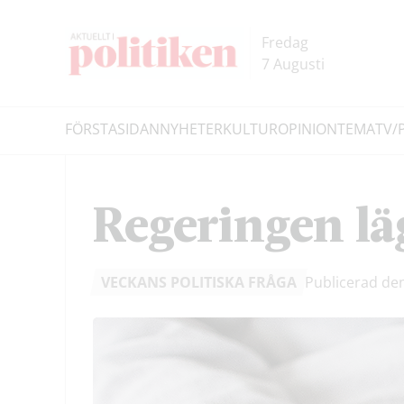
Hoppa
Hoppa
till
till
Fredag
innehållet
headern
7 Augusti
FÖRSTASIDAN
NYHETER
KULTUR
OPINION
TEMA
TV/
Sök
Regeringen lä
VECKANS POLITISKA FRÅGA
Publicerad de