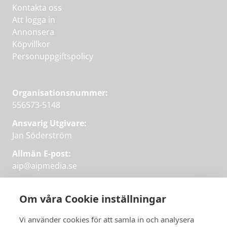
Kontakta oss
Att logga in
Annonsera
Köpvillkor
Personuppgiftspolicy
Organisationsnummer:
556573-5148
Ansvarig Utgivare:
Jan Söderström
Allmän E-post:
aip@aipmedia.se
Kundtjänst:
aip@flowyinfo.se
eller 08-1210 60 40.
Om våra Cookie inställningar
Instagram
LinkedIn
Twitter
Facebook
Vi använder cookies för att samla in och analysera