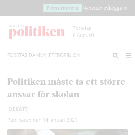
Hoppa
Hoppa
Prenumerera
Nyhetsbrev
Logga In
till
till
innehållet
headern
Torsdag
6 Augusti
FÖRSTASIDAN
NYHETER
OPINION
Sök
Politiken måste ta ett större
ansvar för skolan
DEBATT
Publicerad den 14 januari 2021