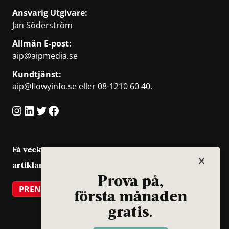
Ansvarig Utgivare:
Jan Söderström
Allmän E-post:
aip@aipmedia.se
Kundtjänst:
aip@flowyinfo.se
eller 08-1210 60 40.
Instagram
LinkedIn
Twitter
Facebook
Få veckans bästa
artiklar på mejlen
Prova på,
PRENUMERERA
första månaden
gratis.