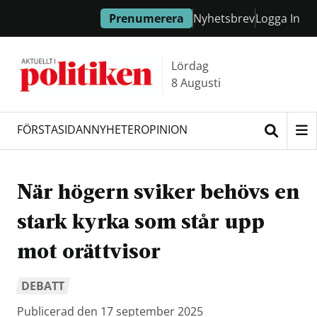
Hoppa
Hoppa
Prenumerera
Nyhetsbrev
Logga In
till
till
innehållet
headern
Lördag
8 Augusti
FÖRSTASIDAN
NYHETER
OPINION
Sök
När högern sviker behövs en
stark kyrka som står upp
mot orättvisor
DEBATT
Publicerad den 17 september 2025