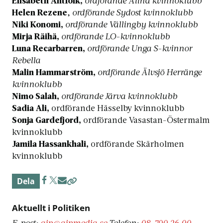
Elisabeth Antfolk,
ordförande Alina kvinnoklubb
Helen Rezene
,
ordförande Sydost kvinnoklubb
Niki Konomi,
ordförande Vällingby kvinnoklubb
Mirja Räihä,
ordförande LO-kvinnoklubb
Luna Recarbarren,
ordförande Unga S-kvinnor
Rebella
Malin Hammarström,
ordförande Älvsjö Herränge
kvinnoklubb
Nimo Salah,
ordförande Järva kvinnoklubb
Sadia Ali,
ordförande Hässelby kvinnoklubb
Sonja Gardefjord,
ordförande Vasastan-Östermalm
kvinnoklubb
Jamila Hassankhali,
ordförande Skärholmen
kvinnoklubb
Dela
Aktuellt i Politiken
E-post:
aip@aipmedia.se
Telefon:
08-700 26 00