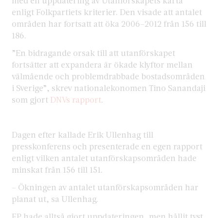
med en uppdatering av Utanförskapets karta
enligt Folkpartiets kriterier. Den visade att antalet
områden har fortsatt att öka 2006–2012 från 156 till
186.
”En bidragande orsak till att utanförskapet
fortsätter att expandera är ökade klyftor mellan
välmående och problemdrabbade bostadsområden
i Sverige”, skrev nationalekonomen Tino Sanandaji
som gjort
DNVs rapport
.
Dagen efter kallade Erik Ullenhag till
presskonferens och presenterade en egen rapport
enligt vilken antalet utanförskapsområden hade
minskat från 156 till 151.
– Ökningen av antalet utanförskapsområden har
planat ut, sa Ullenhag.
FP hade alltså gjort uppdateringen, men hållit tyst