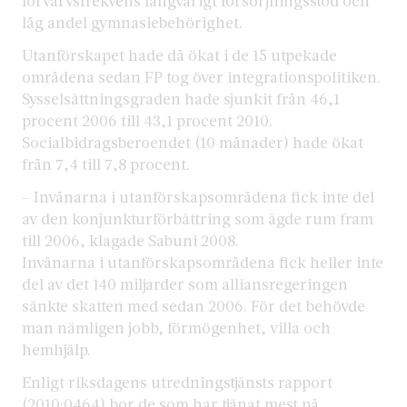
förvärvsfrekvens långvarigt försörjningsstöd och
låg andel gymnasiebehörighet.
Utanförskapet hade då ökat i de 15 utpekade
områdena sedan FP tog över integrationspolitiken.
Sysselsättningsgraden hade sjunkit från 46,1
procent 2006 till 43,1 procent 2010.
Socialbidragsberoendet (10 månader) hade ökat
från 7,4 till 7,8 procent.
– Invånarna i utanförskapsområdena fick inte del
av den konjunkturförbättring som ägde rum fram
till 2006, klagade Sabuni 2008.
Invånarna i utanförskapsområdena fick heller inte
del av det 140 miljarder som alliansregeringen
sänkte skatten med sedan 2006. För det behövde
man nämligen jobb, förmögenhet, villa och
hemhjälp.
Enligt riksdagens utredningstjänsts rapport
(2010:0464) bor de som har tjänat mest på