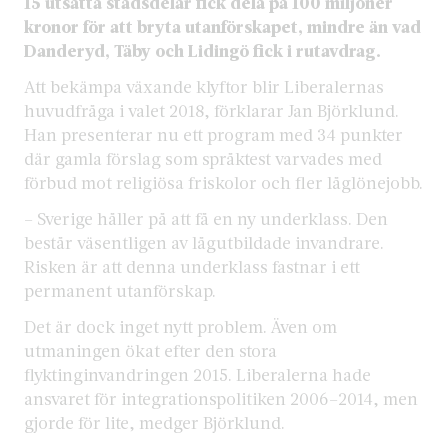
15 utsatta stadsdelar fick dela på 100 miljoner
kronor för att bryta utanförskapet, mindre än vad
Danderyd, Täby och Lidingö fick i rutavdrag.
Att bekämpa växande klyftor blir Liberalernas
huvudfråga i valet 2018, förklarar Jan Björklund.
Han presenterar nu ett program med 34 punkter
där gamla förslag som språktest varvades med
förbud mot religiösa friskolor och fler låglönejobb.
– Sverige håller på att få en ny underklass. Den
består väsentligen av lågutbildade invandrare.
Risken är att denna underklass fastnar i ett
permanent utanförskap.
Det är dock inget nytt problem. Även om
utmaningen ökat efter den stora
flyktinginvandringen 2015. Liberalerna hade
ansvaret för integrationspolitiken 2006–2014, men
gjorde för lite, medger Björklund.