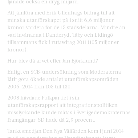
tjänade också en dryg miljard.
Att jämföra med Erik Ullenhags bidrag till att
minska utanförskapet på i snitt 6,6 miljoner
kronor vardera för de 15 stadsdelarna. Mindre än
vad invånarna i Danderyd, Täby och Lidingö
tillsammans fick i rutavdrag 2011 (105 miljoner
kronor).
Hur blev då arvet efter Jan Björklund?
Enligt en SCB-undersökning som Moderaterna
låtit göra ökade antalet utanförskapsområden
2006–2014 från 105 till 130.
2008 hävdade Folkpartiet i sin
utanförskapsrapport att integrationspolitiken
misslyckande kunde mätas i Sverigedemokraternas
framgångar. SD hade då 2,9 procent.
Tankesmedjan Den Nya Välfärden kom i juni 2014