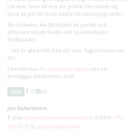
om den, trots att den var positiv. Det visade sig
dock att partiet hade ändrat beräkningsgrunder.
Nu erkänner Jan Björklund att partiet och
alliansen misslyckades och utanförskapet
fördjupades.
– Det är självkritik från vår sida. Ingen tvekan om
det.
Liberalernas
34-punktersprogram
ska nu
föreläggas landsmötet i höst.
Dela
Jan Söderström
E-post:
jan.soderstrom@aipmedia.se
Telefon:
070-
269 05 75
X:
@jannesoderstrom