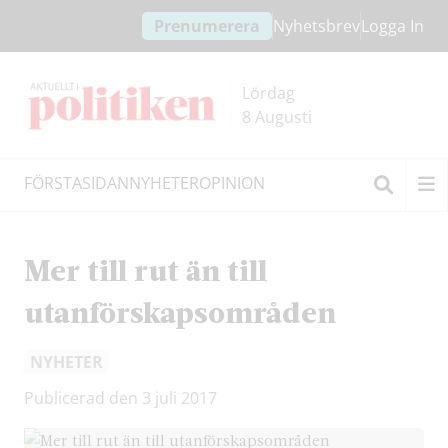
Hoppa
Hoppa
Prenumerera
Nyhetsbrev
Logga In
till
till
innehållet
headern
Lördag
8 Augusti
FÖRSTASIDAN
NYHETER
OPINION
Sök
Mer till rut än till
utanförskapsområden
NYHETER
Publicerad den 3 juli 2017