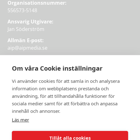
Organisationsnummer:
556573-5148
Ansvarig Utgivare:
Jan Söderström
Allmän E-post:
aip@aipmedia.se
Kundtjänst:
aip@flowyinfo.se
eller 08-1210 60 40.
Om våra Cookie inställningar
Instagram
LinkedIn
Twitter
Facebook
Vi använder cookies för att samla in och analysera
information om webbplatsens prestanda och
användning, för att tillhandahålla funktioner för
Få veckans bästa
sociala medier samt för att förbättra och anpassa
Få veckans bästa
innehåll och annonser.
artiklar i mejlen
artiklar på mejlen
Läs mer
Chefredaktör Jan Söderström tipsar
PRENUMERERA
varje vecka om våra mest intressanta
Tillåt alla cookies