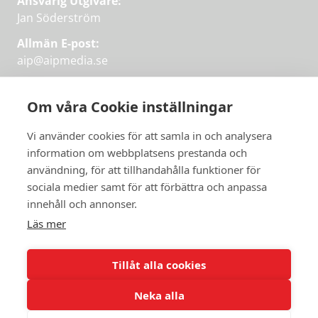
Ansvarig Utgivare:
Jan Söderström
Allmän E-post:
aip@aipmedia.se
Kundtjänst:
aip@flowyinfo.se
eller 08-1210 60 40.
Om våra Cookie inställningar
Instagram
LinkedIn
Twitter
Facebook
Vi använder cookies för att samla in och analysera
information om webbplatsens prestanda och
användning, för att tillhandahålla funktioner för
sociala medier samt för att förbättra och anpassa
Få veckans bästa
innehåll och annonser.
artiklar på mejlen
Läs mer
Prova på,
PRENUMERERA
första månaden
Tillåt alla cookies
gratis.
Neka alla
PRENUMERERA