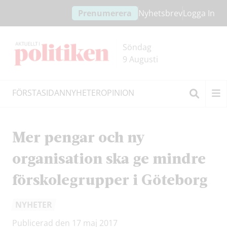
Hoppa
Hoppa
Prenumerera
Nyhetsbrev
Logga In
till
till
innehållet
headern
Söndag
9 Augusti
FÖRSTASIDAN
NYHETER
OPINION
Sök
Mer pengar och ny
organisation ska ge mindre
förskolegrupper i Göteborg
NYHETER
Publicerad den 17 maj 2017