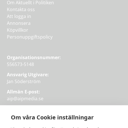
Om Aktuellt i Politiken
Kontakta oss
Att logga in
Annonsera
Köpvillkor
Personuppgiftspolicy
Organisationsnummer:
556573-5148
Ansvarig Utgivare:
Jan Söderström
Allmän E-post:
aip@aipmedia.se
Kundtjänst:
aip@flowyinfo.se
eller 08-1210 60 40.
Om våra Cookie inställningar