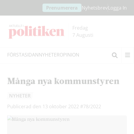
Hoppa
Hoppa
Prenumerera
Nyhetsbrev
Logga In
till
till
innehållet
headern
Fredag
7 Augusti
FÖRSTASIDAN
NYHETER
OPINION
Sök
Många nya kommunstyren
NYHETER
Publicerad den 13 oktober 2022
#78/2022