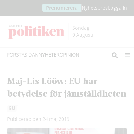
Hoppa
Hoppa
Prenumerera
Nyhetsbrev
Logga In
till
till
innehållet
headern
Söndag
9 Augusti
FÖRSTASIDAN
NYHETER
OPINION
Sök
Maj-Lis Lööw: EU har
betydelse för jämställdheten
EU
Publicerad den 24 maj 2019