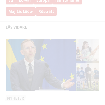
Eu
EU-Val
Europa
Jämställdhet
Maj-Lis Lööw
Rösträtt
LÄS VIDARE
NYHETER