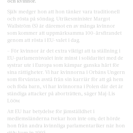
och kvinnor.
Själv medger hon att hon tänker vara traditionell
och rösta på söndag. Utrikesminister Margot
Wallström (S) är däremot en av många kvinnor
som kommer att uppmärksamma 100-årsfirandet
genom att rösta i EU-valet i dag.
– För kvinnor är det extra viktigt att ta ställning i
EU-parlamentsvalet inte minst i solidaritet med de
systrar ute i Europa som kämpar ganska hårt för
sina rättigheter. Vi har kvinnorna i Orbáns Ungern
som förväntas avstå från sin karriär för att gå hem
och föda barn, vi har kvinnorna i Polen där det är
ständiga attacker på aborträtten, säger Maj-Lis
Lööw.
Att EU har betydelse för jämställdhet i
medlemsländerna tvekar hon inte om; det hörde
hon från andra kvinnliga parlamentariker när hon
själv kom in 1995.