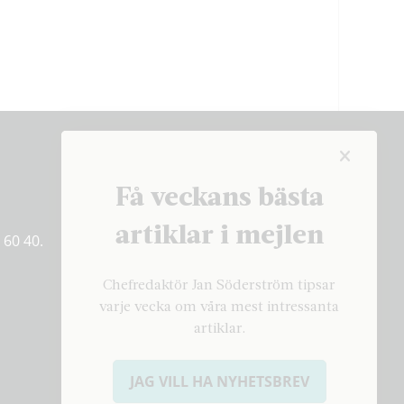
Få veckans bästa
Få veckans bästa
artiklar på mejlen
artiklar i mejlen
 60 40.
PRENUMERERA
Chefredaktör Jan Söderström tipsar
varje vecka om våra mest intressanta
artiklar.
JAG VILL HA NYHETSBREV