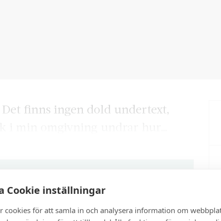
 Det finns ingen dold undertext,
olk i min omgivning undrar hur…
artikel?
 Cookie inställningar
r cookies för att samla in och analysera information om webbpla