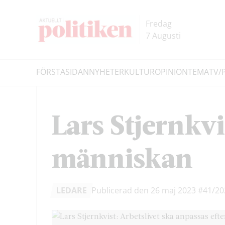
Hoppa
Hoppa
till
till
Fredag
innehållet
headern
7 Augusti
FÖRSTASIDAN
NYHETER
KULTUR
OPINION
TEMA
TV/
Sök
Lars Stjernkvi
människan
LEDARE
Publicerad den 26 maj 2023
#41/20