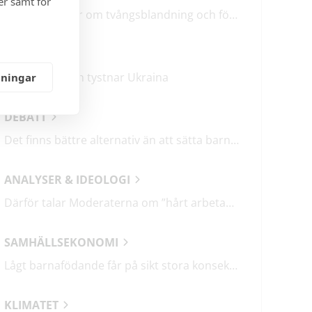
er samt för
M & SD hycklar om tvångsblandning och förvärrar segregationen
KRÖNIKOR
Mitt i frukosten tystnar Ukraina
lningar
DEBATT
Det finns bättre alternativ än att sätta barn i fängelse
ANALYSER & IDEOLOGI
Därför talar Moderaterna om ”hårt arbetande människor”
SAMHÄLLSEKONOMI
Lågt barnafödande får på sikt stora konsekvenser
KLIMATET