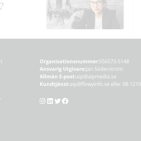
?
en
Organisationsnummer:
556573-5148
Ansvarig Utgivare:
Jan Söderström
Allmän E-post:
aip@aipmedia.se
Kundtjänst:
aip@flowyinfo.se
eller 08-1210
Instagram
LinkedIn
Twitter
Facebook
y