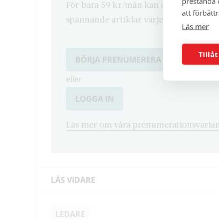
prestanda o
För bara 59 kr/mån kan du läsa både d
att förbätt
spännande artiklar varje månad.
Läs mer
Tillåt
BÖRJA PRENUMERERA
eller
LOGGA IN
Läs mer om våra prenumerationsvarian
LÄS VIDARE
LEDARE