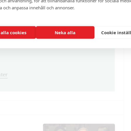
ch användning, för att tillhandahålla funktioner för sociala medi
enna och cirka 100 andra exklusiva och
ra och anpassa innehåll och annonser.
 alla cookies
Neka alla
Cookie instäl
ter