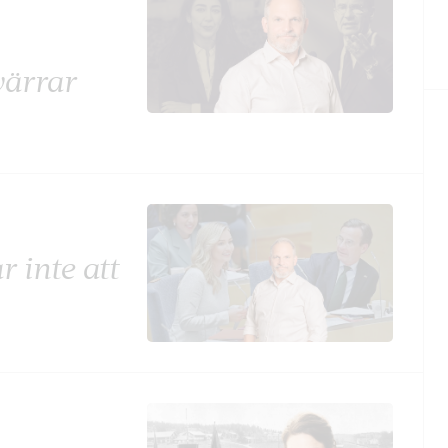
värrar
 inte att