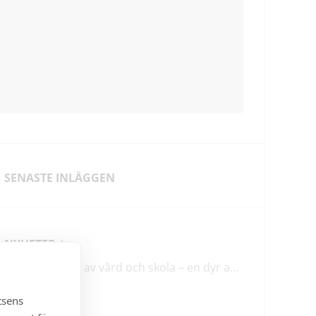
SENASTE INLÄGGEN
NYHETER
Förstatligande av vård och skola – en dyr affär med osäkert utfall
tsens
LEDARE