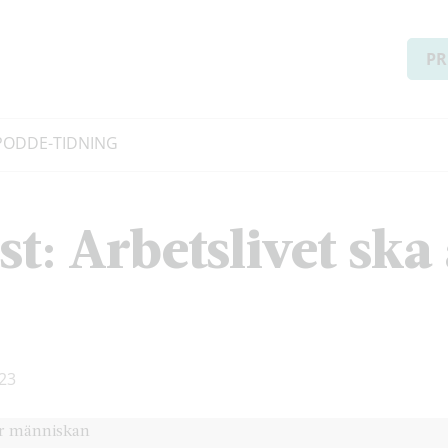
PR
PODD
E-TIDNING
st: Arbetslivet ska
23