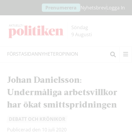
Hoppa
Hoppa
Prenumerera
Nyhetsbrev
Logga In
till
till
innehållet
headern
Söndag
9 Augusti
FÖRSTASIDAN
NYHETER
OPINION
Sök
Johan Danielsson:
Undermåliga arbetsvillkor
har ökat smittspridningen
DEBATT OCH KRÖNIKOR
Publicerad den 10 juli 2020