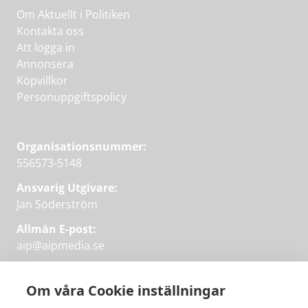
Om Aktuellt i Politiken
Kontakta oss
Att logga in
Annonsera
Köpvillkor
Personuppgiftspolicy
Organisationsnummer:
556573-5148
Ansvarig Utgivare:
Jan Söderström
Allmän E-post:
aip@aipmedia.se
Kundtjänst:
aip@flowyinfo.se
eller 08-1210 60 40.
Om våra Cookie inställningar