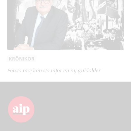
KRÖNIKOR
Första maj kan stå inför en ny guldålder