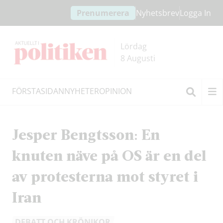
Hoppa
Hoppa
Prenumerera
Nyhetsbrev
Logga In
till
till
innehållet
headern
Lördag
8 Augusti
FÖRSTASIDAN
NYHETER
OPINION
Sök
Jesper Bengtsson: En
knuten näve på OS är en del
av protesterna mot styret i
Iran
DEBATT OCH KRÖNIKOR