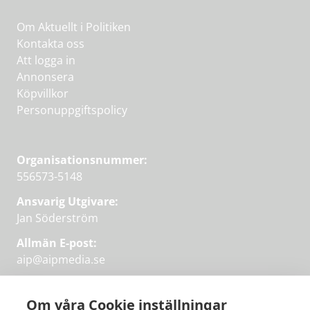
Om Aktuellt i Politiken
Kontakta oss
Att logga in
Annonsera
Köpvillkor
Personuppgiftspolicy
Organisationsnummer:
556573-5148
Ansvarig Utgivare:
Jan Söderström
Allmän E-post:
aip@aipmedia.se
Kundtjänst:
aip@flowyinfo.se
eller 08-1210 60 40.
Om våra Cookie inställningar