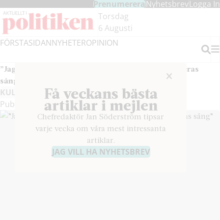
Prenumerera
Nyhetsbrev
Logga In
Hoppa
Hoppa
Torsdag
till
till
6 Augusti
innehållet
headern
FÖRSTASIDAN
NYHETER
OPINION
Sök
”Jag hoppas att alla arbetare känner att det är deras
sång”
Få veckans bästa
KULTUR
artiklar i mejlen
Publicerad den 24 juni 2026
#25/2026
Chefredaktör Jan Söderström tipsar
varje vecka om våra mest intressanta
artiklar.
JAG VILL HA NYHETSBREV