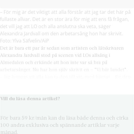
– För mig är det viktigt att alla förstår att jag tar det här på
fullaste allvar. Det är en stor ära för mig att ens få frågan,
det vill jag att LO och alla anslutna ska veta, säger
Alexandra Jardvall om den arbetarsång hon har skrivit.
Foto: Ylva Säfvelin/AiP
Det är bara ett par år sedan som artisten och låtskrivaren
Alexandra Jardvall stod på scenen vid LOs allsång i
Almedalen och erkände att hon inte var så bra på
arbetarsånger. Nu har hon själv skrivit en – ”Vi bär landet”.
– Jag hoppas att alla kan ta den till sig, med hjärtat – för den
är skriven med hjärtat.
Vill du läsa denna artikel?
För bara 59 kr/mån kan du läsa både denna och cirka
100 andra exklusiva och spännande artiklar varje
månad.