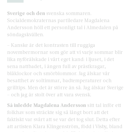
Sverige och den
svenska sommaren.
Socialdemokraternas partiledare Magdalena
Andersson höll ett personligt tal i Almedalen på
söndagskvällen.
– Kanske är det kontrasten till ruggiga
novembermornar som gör att vi varje sommar blir
lika nyförälskade i vårt eget kand: i ljuset, i det
sena nattbadet, i ängen full av prästkragar,
blåklockor och smörblommor. Jag älskar vår
besatthet av soltimmar, badtemperaturer och
grilltips. Men det är större än så. Jag älskar Sverige
– och jag är stolt över att vara svensk.
Så inledde Magdalena Andersson
sitt tal inför ett
folkhav som sträckte sig så långt bort att det
faktiskt var svårt att se var det tog slut. Detta efter
att artisten Klara Klingenström, född i Visby, bland