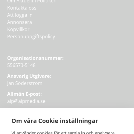
Om Aktuellt i Politiken
Kontakta oss
Att logga in
Annonsera
Köpvillkor
Personuppgiftspolicy
Organisationsnummer:
556573-5148
Ansvarig Utgivare:
Jan Söderström
Allmän E-post:
aip@aipmedia.se
Kundtjänst:
aip@flowyinfo.se
eller 08-1210 60 40.
Om våra Cookie inställningar
Instagram
LinkedIn
Twitter
Facebook
Vi använder cookies för att samla in och analysera