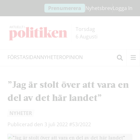
Hoppa
Hoppa
Prenumerera
Nyhetsbrev
Logga In
till
till
innehållet
headern
Torsdag
6 Augusti
FÖRSTASIDAN
NYHETER
OPINION
Sök
”Jag är stolt över att vara en
del av det här landet”
NYHETER
Publicerad den 3 juli 2022
#53/2022