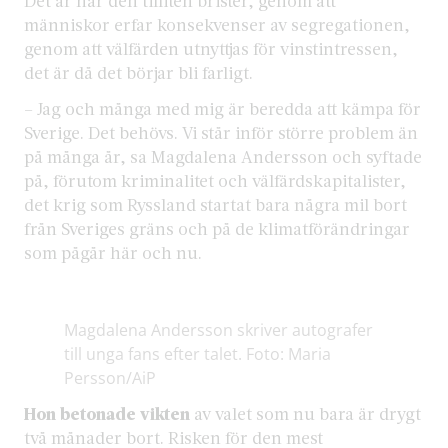
Det är när den tilliten brister, genom att
människor erfar konsekvenser av segregationen,
genom att välfärden utnyttjas för vinstintressen,
det är då det börjar bli farligt.
– Jag och många med mig är beredda att kämpa för
Sverige. Det behövs. Vi står inför större problem än
på många år, sa Magdalena Andersson och syftade
på, förutom kriminalitet och välfärdskapitalister,
det krig som Ryssland startat bara några mil bort
från Sveriges gräns och på de klimatförändringar
som pågår här och nu.
Magdalena Andersson skriver autografer
till unga fans efter talet. Foto: Maria
Persson/AiP
Hon betonade vikten
av valet som nu bara är drygt
två månader bort. Risken för den mest