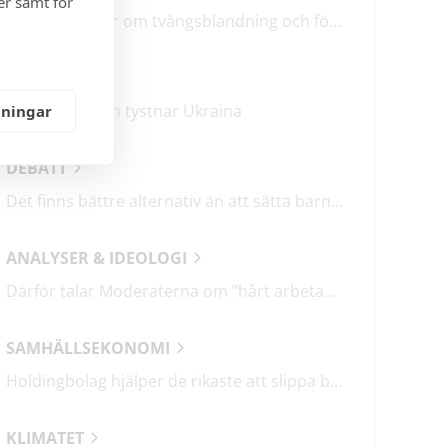
er samt för
M & SD hycklar om tvångsblandning och förvärrar segregationen
KRÖNIKOR
Mitt i frukosten tystnar Ukraina
lningar
DEBATT
Det finns bättre alternativ än att sätta barn i fängelse
ANALYSER & IDEOLOGI
Därför talar Moderaterna om ”hårt arbetande människor”
SAMHÄLLSEKONOMI
Holdingbolag hjälper de rikaste att slippa betala miljarder i skatt
KLIMATET