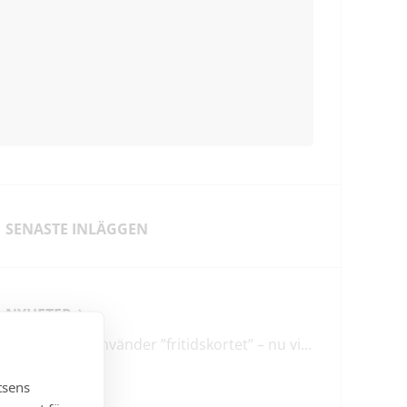
SENASTE INLÄGGEN
NYHETER
En tredjedel använder ”fritidskortet” – nu vill regeringen utveckla det
tsens
LEDARE