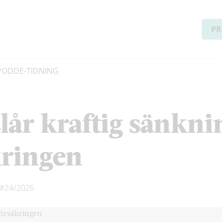
PR
PODD
E-TIDNING
lår kraftig sänkni
kringen
#24/2026