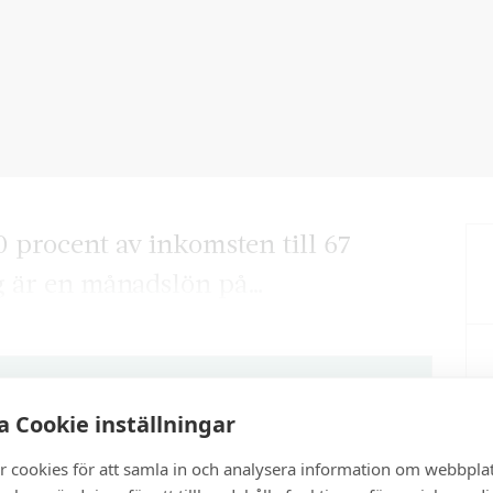
0 procent av inkomsten till 67
ag är en månadslön på…
artikel?
 Cookie inställningar
r cookies för att samla in och analysera information om webbpla