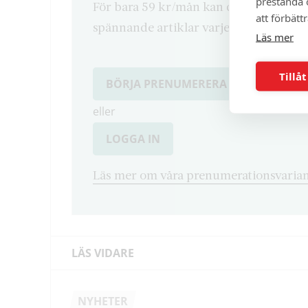
prestanda o
För bara 59 kr/mån kan du läsa både d
att förbätt
spännande artiklar varje månad.
Läs mer
Tillåt
BÖRJA PRENUMERERA
eller
LOGGA IN
Läs mer om våra prenumerationsvarian
LÄS VIDARE
NYHETER