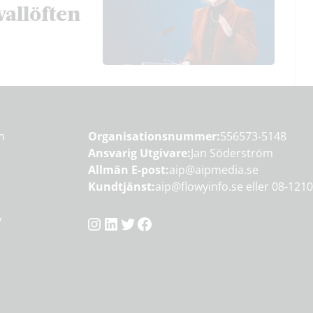
vallöften
en
Organisationsnummer:
556573-5148
Ansvarig Utgivare:
Jan Söderström
Allmän E-post:
aip@aipmedia.se
Kundtjänst:
aip@flowyinfo.se
eller 08-1210
Instagram
LinkedIn
Twitter
Facebook
y