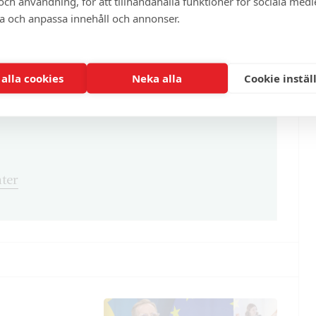
ch användning, för att tillhandahålla funktioner för sociala medi
enna och cirka 100 andra exklusiva och
ra och anpassa innehåll och annonser.
 alla cookies
Neka alla
Cookie instäl
ter