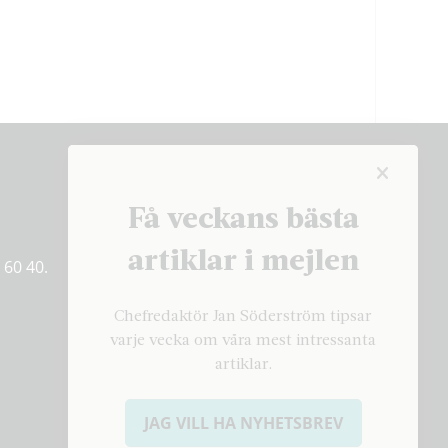
Få veckans bästa
Få veckans bästa
artiklar på mejlen
artiklar i mejlen
 60 40.
PRENUMERERA
Chefredaktör Jan Söderström tipsar
varje vecka om våra mest intressanta
artiklar.
JAG VILL HA NYHETSBREV