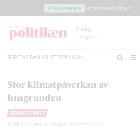
Hoppa
Hoppa
Prenumerera
Nyhetsbrev
Logga In
till
till
innehållet
headern
Fredag
7 Augusti
FÖRSTASIDAN
NYHETER
OPINION
Sök
Stor klimatpåverkan av
husgrunden
SENASTE NYTT
Publicerad den 8 oktober 2025
#35/2025