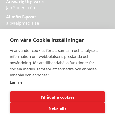
Ansvarig Utgivare:
Jan Söderström
Allmän E-post:
aip@aipmedia.se
Kundtjänst:
aip@flowyinfo.se
eller 08-1210 60 40.
Om våra Cookie inställningar
Instagram
LinkedIn
Twitter
Facebook
Vi använder cookies för att samla in och analysera
information om webbplatsens prestanda och
användning, för att tillhandahålla funktioner för
Få veckans bästa
sociala medier samt för att förbättra och anpassa
Få veckans bästa
innehåll och annonser.
artiklar i mejlen
artiklar på mejlen
Läs mer
Chefredaktör Jan Söderström tipsar
PRENUMERERA
varje vecka om våra mest intressanta
Tillåt alla cookies
artiklar.
Neka alla
JAG VILL HA NYHETSBREV